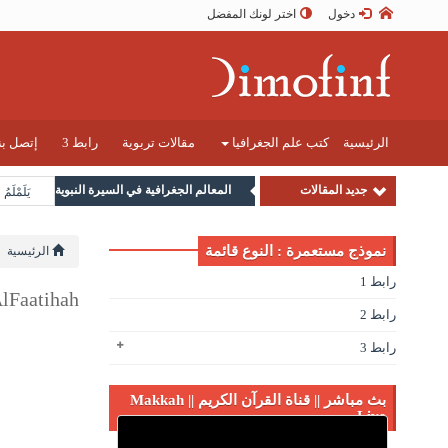
دخول
اختر لونك المفضل
الرئيسية
كتب علم الجغرافيا
مقالات تربوية
رابط 3
إتصل بن
جديد المقالات
المعالم الجغرافية في السيرة النبوية
يَلَمْلَمُ
نموذج مستعمرة : النوع قائمة
الرئيسية
رابط 1
Faatihah
رابط 2
رابط 3
بث مباشر || قناة القرآن الكريم || Makkah
Live