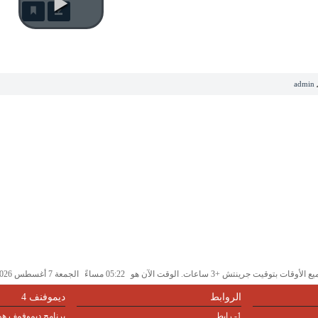
admin
 الأوقات بتوقيت جرينتش +3 ساعات. الوقت الآن هو
05:22 مساءً
الجمعة 7 أغسطس 2026.
الروابط
ديموفنف 4
1- رابط
برنامج ديموفمف هو 