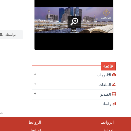
بواسطة :
قائمة
الألبومات
الملفات
الفيديو
راسلنا
جميع
الروابط
الروابط
1- رابط
1- رابط