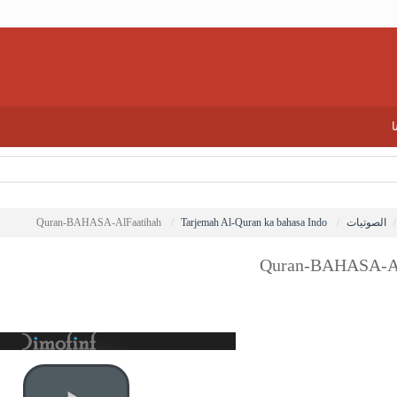
ا
الصوتيات
Tarjemah Al-Quran ka bahasa Indo
Quran-BAHASA-AlFaatihah
Quran-BAHASA-Al