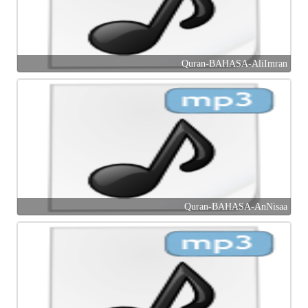
Quran-BAHASA-AliImran
Quran-BAHASA-AnNisaa