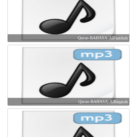
Quran-BAHASA-AlFaatihah
Quran-BAHASA-AlBaqarah