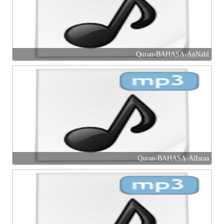
Quran-BAHASA-AnNahl
Quran-BAHASA-AlIsraa