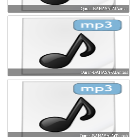
Quran-BAHASA-AlAaraaf
Quran-BAHASA-AlAnfaal
Quran-BAHASA-AtTaubah