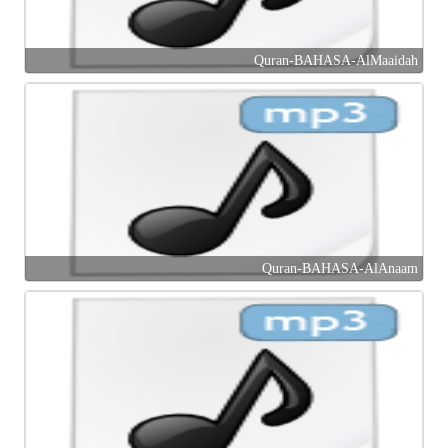
Quran-BAHASA-AlMaaidah
Quran-BAHASA-AlAnaam