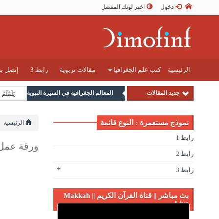
دخول
اختر لونك المفضل
الرئيسية
كتب علم الجغرافيا
مقالات تربوية
رابط 3
إتصل بن
جديد المقالات
المعالم الجغرافية في السيرة النبوية
يَلَمْلَمُ
نموذج مستعمرة : النوع قائمة
الرئيسية
رابط 1
ورقة عمل 
رابط 2
رابط 3
بث مباشر || قناة القرآن الكريم || Makkah
Live