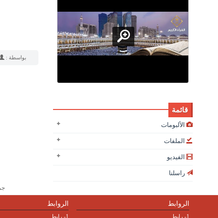
بواسطة :
قائمة
الألبومات
الملفات
الفيديو
راسلنا
جميع
الروابط
الروابط
1- رابط
1- رابط