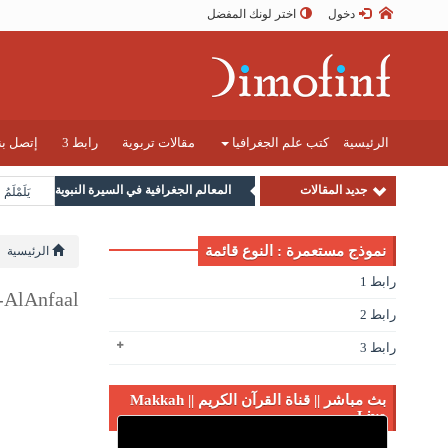
دخول
اختر لونك المفضل
الرئيسية
كتب علم الجغرافيا
مقالات تربوية
رابط 3
إتصل بن
جديد المقالات
المعالم الجغرافية في السيرة النبوية
يَلَمْلَمُ
نموذج مستعمرة : النوع قائمة
الرئيسية
رابط 1
AlAnfaal
رابط 2
رابط 3
بث مباشر || قناة القرآن الكريم || Makkah
Live