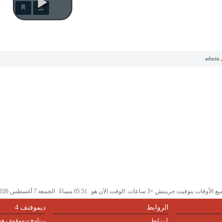
admin
 الأوقات بتوقيت جرينتش +3 ساعات. الوقت الآن هو
05:51 مساءً
الجمعة 7 أغسطس 2026.
الروابط
ديموفنف 4
1- رابط
برنامج ديموفمف هو 