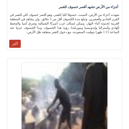
أجزاء من الأرض تشهد أقصر خسوف للقمر
شهدت أجزاء من الأرض، السبت، خسوفا كليا للقمر، وهو أقصر خسوف كلي للقمر في
القرن الحادي والعشرين. وتبلغ مدة الكسوف أقل من 5 دقائق، ولن يشاهد في المنطقة
العربية لحدوثه أثناء النهار، ويمكن لسكان غرب أميركا الشمالية وشرق آسيا والمحيط
الهادي وأستراليا وإندونيسيا ونيوزيلندا، رؤية هذا الخسوف. وبدأ الخسوف جزئيا عند
الساعة 1:15 ظهرا بتوقيت السعودية، مع دخول القمر منطقة ظل الأرض،
أكثر