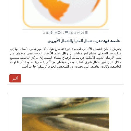
2.6K
0 |
0 |
2015-07-26 |
عاصفة قوية تضرب شمال ألمانيا والشمال الأوروبي
يتعرض سكان الشمال الألماني لعاصفة قوية تتضمن هبات أعاصير تضرب أساسا ولايتي
سكسونيا السفلى وشليزفيج هولشتاين. وقال عالم الأرصاد الجوية ينس هوفمان من
هيئة الأرصاد الجوية الألمانية في مدينة أوفنباخ مساء السبت إن مركز العاصفة سيتسع
خلال الليل عبر شمال شرق ألمانيا. وحذر هوفمان من آثار إعصارية شديدة أحيانا لهذه
العاصفة. وكانت العاصفة التي نجمت عن المنخفض الجوي "زيليكو" جاءت أصل
أكثر