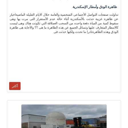
ظاهرة الودق وأمطار الإسكندرية
تداولت صفحات التواصل الأجتماعى الشخصية والعامة خلال الايام القليلة الماضيةاخبار
عن ظاهرة غريبة حدثت بالأسكندرية أثناء حالة عدم الأستقرار التى مرت بها وهى
سقوط كمية من المياة دفعة واحده من السحب العملاقة التي تكونت هناك وهى ليست
كالامطار المتعارف عليها وتسائل الجميع عن هذه الظاهرة ما هى ؟؟ والأجابة هى ظاهرة
الودق وهذه الظاهرةنادرا ما تحدث ولكنها حدثت فى
أكثر