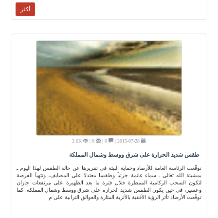
أكثر
2.6K
0 |
0 |
2015-07-28 |
طقس شديد الحرارة على شرق ووسط وشمال المملكة
توقّعت الرئاسة العامة للأرصاد وحماية البيئة في تقريرها عن حالة الطقس لهذا اليوم ـ
بمشيئة الله تعالى ـ سماء غائمة جزئياً وطقسا معتدلا على المصايف، وتتهيأ الفرصة
لتكون السحب الركامية الممطرة خلال فترة ما بعد الظهيرة على مرتفعات جازان
وعسير، في حين يكون الطقس شديد الحرارة على شرق ووسط وشمال المملكة. كما
توقّعت الأرصاد تأثر الرؤية الأفقية بالأتربة المثارة والعوالق الترابية على م