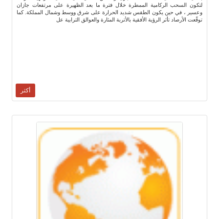
لتكون السحب الركامية الممطرة خلال فترة ما بعد الظهيرة على مرتفعات جازان
وعسير ، في حين يكون الطقس شديد الحرارة على شرق ووسط وشمال المملكة. كما
توقّعت الأرصاد تأثر الرؤية الأفقية بالأتربة المثارة والعوالق الترابية عل
أكثر