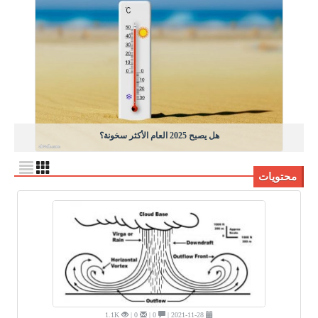
هل يصبح 2025 العام الأكثر سخونة؟
محتويات
1.1K
0 |
0 |
2021-11-28 |