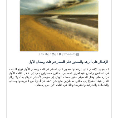
1.3K
0 |
0 |
2020-04-23 |
الإفطار على الرعد والسحور على المطر في ثلث رمضان الأول
الحصيني: الإفطار على الرعد والسحور على المطر في ثلث رمضان الأول توقع الباحث
في الطقس والمناخ عبدالعزيز الحصيني، حالتين ممطرتين جديدتين خلال الثلث الأول
من رمضان. وقال الحصيني -عبر حسابه بتويتر- إن موسم الأمطار لم ينتهِ بعدُ، ولا يزال
للخير بقية، مشيرًا إلى حالتين ممطرتين متوقعتين، تشملان أجزاءً من الغربية والوسطى
والشمالية والشرقية والجنوبية؛ وذلك في الثلث الأول من رمضان.