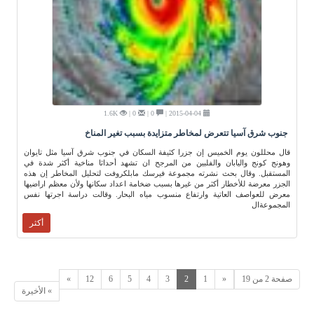
1.6K
0 |
0 |
2015-04-04 |
جنوب شرق آسيا تتعرض لمخاطر متزايدة بسبب تغير المناخ
قال محللون يوم الخميس إن جزرا كثيفة السكان في جنوب شرق آسيا مثل تايوان
وهونج كونج واليابان والفلبين من المرجح ان تشهد أحداثا مناخية أكثر شدة في
المستقبل. وقال بحث نشرته مجموعة فيرسك مابلكروفت لتحليل المخاطر إن هذه
الجزر معرضة للأخطار أكثر من غيرها بسبب ضخامة اعداد سكانها ولأن معظم اراضيها
معرض للعواصف العاتية وارتفاع منسوب مياه البحار. وقالت دراسة اجرتها نفس
المجموعةال
أكثر
صفحة 2 من 19
«
1
2
3
4
5
6
12
»
» الأخيرة