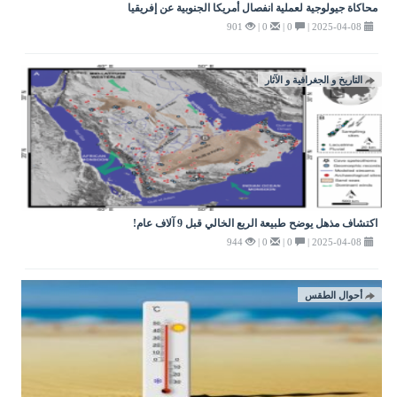
محاكاة جيولوجية لعملية انفصال أمريكا الجنوبية عن إفريقيا
901
0 |
0 |
2025-04-08 |
التاريخ و الجغرافية و الآثار
اكتشاف مذهل يوضح طبيعة الربع الخالي قبل 9 آلاف عام!
944
0 |
0 |
2025-04-08 |
أحوال الطقس