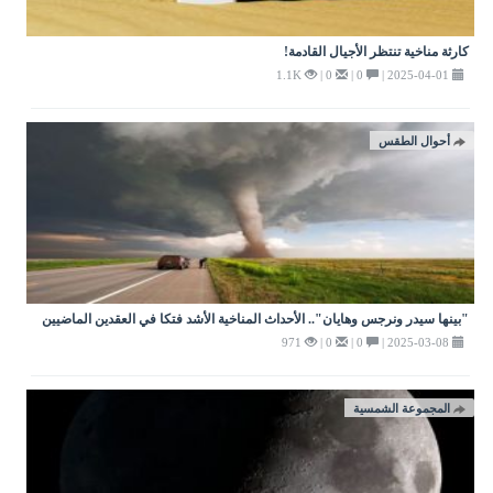
كارثة مناخية تنتظر الأجيال القادمة!
1.1K
0 |
0 |
2025-04-01 |
أحوال الطقس
"بينها سيدر ونرجس وهايان".. الأحداث المناخية الأشد فتكا في العقدين الماضيين
971
0 |
0 |
2025-03-08 |
المجموعة الشمسية