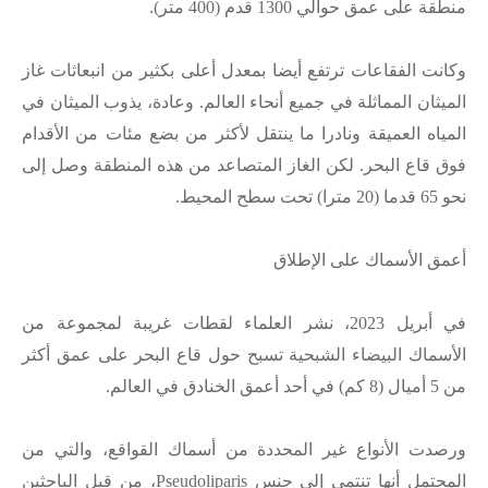
منطقة على عمق حوالي 1300 قدم (400 متر).
وكانت الفقاعات ترتفع أيضا بمعدل أعلى بكثير من انبعاثات غاز
الميثان المماثلة في جميع أنحاء العالم. وعادة، يذوب الميثان في
المياه العميقة ونادرا ما ينتقل لأكثر من بضع مئات من الأقدام
فوق قاع البحر. لكن الغاز المتصاعد من هذه المنطقة وصل إلى
نحو 65 قدما (20 مترا) تحت سطح المحيط.
أعمق الأسماك على الإطلاق
في أبريل 2023، نشر العلماء لقطات غريبة لمجموعة من
الأسماك البيضاء الشبحية تسبح حول قاع البحر على عمق أكثر
من 5 أميال (8 كم) في أحد أعمق الخنادق في العالم.
ورصدت الأنواع غير المحددة من أسماك القواقع، والتي من
المحتمل أنها تنتمي إلى جنس Pseudoliparis، من قبل الباحثين