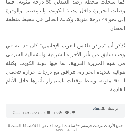
كما سجلت محطة رصد العبدلي 50 درجة مئوية، فيما
وصلت الحرارة داخل مدينة الكويت والنويصيب والوفرة
إلى نحو 49 درجة مئوية، وكذلك الحالي في محيط منطقة
المطار.
يُذكر أن "مركز طقس العرب الإقليمي" كان قد نبه في
وقت سابق من تأثر الأجزاء الشرقية والشمالية الشرقي
من شبه الجزيرة العربية، بما فيها دولة الكويت بكتلة
هوائية شديدة الحرارة، تترافق مع درجات حرارة تتخطى
الـ 50 مئوية، وسط توقعات باستمرار تأثيرها خلال الأيام
القادمة.
بواسطة :
admin
0
0
1.1K
2022-06-06 11:59 مساءً
جميع الأوقات بتوقيت جرينتش +3 ساعات. الوقت الآن هو
09:14 صباحًا
السبت 8
أغسطس 2026.