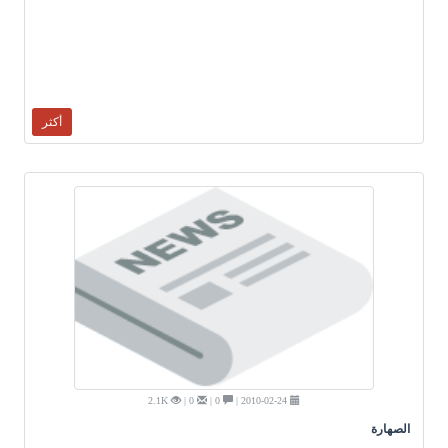
أكثر
2.1K
0 |
0 |
2010-02-24 |
الصهارة