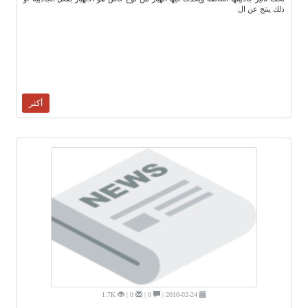
ذلك ينتج عن ال
أكثر
1.7K
0 |
0 |
2010-02-24 |