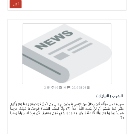
أكثر
2.3K
0 |
0 |
2010-02-24 |
الشهب ( النيازك )
سورة الجن «وَأَنَّهُ كَانَ رِجَالٌ مِنْ الإِنسِ يَعُوذُونَ بِرِجَالٍ مِنْ الْجِنِّ فَزَادُوهُمْ رَهَقاً (6) وَأَنَّهُمْ
ظَنُّوا كَمَا ظَنَنتُمْ أَنْ لَنْ يَبْعَثَ اللَّهُ أَحَداً (7) وَأَنَّا لَمَسْنَا السَّمَاءَ فَوَجَدْنَاهَا مُلِئَتْ حَرَساً
شَدِيداً وَشُهُباً (8) وَأَنَّا كُنَّا نَقْعُدُ مِنْهَا مَقَاعِدَ لِلسَّمْعِ فَمَنْ يَسْتَمِعْ الآنَ يَجِدْ لَهُ شِهَأباً رَصَداً
(9)