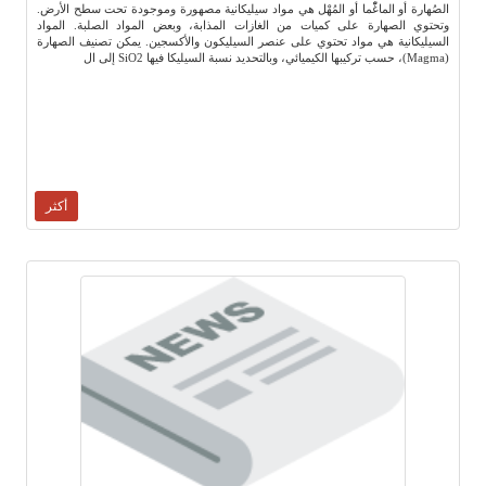
الصُهارة أو الماغّْما أو المُهْل هي مواد سيليكانية مصهورة وموجودة تحت سطح الأرض.
وتحتوي الصهارة على كميات من الغازات المذابة، وبعض المواد الصلبة. المواد
السيليكانية هي مواد تحتوي على عنصر السيليكون والأكسجين. يمكن تصنيف الصهارة
(Magma)، حسب تركيبها الكيميائي، وبالتحديد نسبة السيليكا فيها SiO2 إلى ال
أكثر