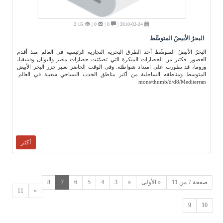
2.1K
0 |
0 |
2010-02-24 |
البحرُ الأبيضُ المتوسِّط
البحرُ الأبيضُ المتوسِّط أحد الطرق البحرية التجارية الرئيسية في العالم منذ أقدم
العصور. فكثير من الحضارات المبكرة التي تضمّنت حضارات مصر واليونان وفينيقيا،
وروما، قد تطورت على امتداد شواطئه. وفي الوقت الحاضر تعتبر جزر البحر الأبيض
المتوسط ومناطقه الساحلية من أكبر مناطق الجذب السياحي شعبية في العالم.
mons/thumb/d/d8/Mediterran
أكثر
صفحة 7 من 11
« الأولى
«
3
4
5
6
7
8
11
»
9
10