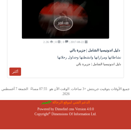
2.2K
0 |
0 |
2017-08-22 |
دليل اندونيسيا الشامل | جزيرة بالي
نشاطاتها ومزاراتها وانشطتها وجداول رحلاتها
دليل اندونيسيا الشامل | جزيرة بالي
أكثر
جميع الأوقات بتوقيت جرينتش +3 ساعات. الوقت الآن هو
07:55 مساءً
الجمعة 7 أغسطس
2026.
الدعم الفني لموقع الرحالة
*العبير
Powered by
Dimofinf cms
Version 4.0.0
©
Copyright
Dimensions Of Information Ltd.