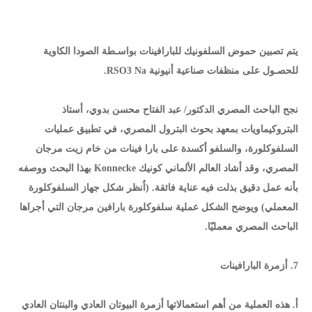
يتم تصبين حموض السلفونيك للبارافينات بواسـطة الصودا الكاوية
للحصـول على منظفات صناعية أنيونية RSO3 Na.
نجح الباحث المصري الدكتور/ عبد الفتاح محسن بدوي، أستاذ
البتروكيماويات بمعهد بحوث البترول المصري، في تطبيق عمليات
السلفوكلورة، والسلفو أكسدة على بارا فينات من خام زيت مرجان
المصري، وقد أشاد العالم الألماني كونيك Konnecke بهذا البحث ووصفه
بأنه عمل دقيق بذلت فيه عناية فائقة. (اُنظر شكل جهاز السلفوكلورة
المعملي) ويوضح الشكل عملية سلفوكلورة بارافين مرجان التي أجراها
الباحث المصري معمليّا.
7. أزمرة البارافينات
أ. هذه العملية من أهم استعمالاتها أزمرة البيوتان العادي والبنتان العادي