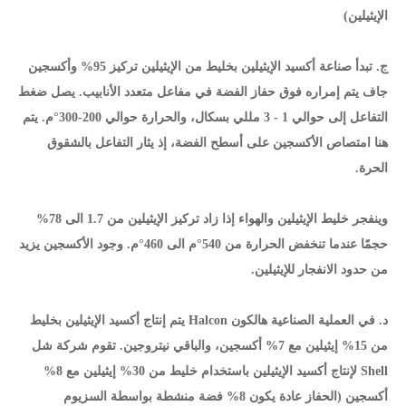
الإيثيلين)
ج. تبدأ صناعة أكسيد الإيثيلين بخليط من الإيثيلين تركيز 95% وأكسجين
جاف يتم إمراره فوق حفاز الفضة في مفاعل متعدد الأنابيب. يصل ضغط
التفاعل إلى حوالي 1 - 3 مللي بسكال، والحرارة حوالي 200-300°م. يتم
هنا امتصاص الأكسجين على أسطح الفضة، إذ يثار التفاعل بالشقوق
الحرة.
وينفجر خليط الإيثيلين والهواء إذا زاد تركيز الإيثيلين من 1.7 الى 78%
حجمًا عندما تنخفض الحرارة من 540°م الى 460°م. وجود الأكسجين يزيد
من حدود الانفجار للإيثيلين.
د. في العملية الصناعية هالكون Halcon يتم إنتاج أكسيد الإيثيلين بخليط
من 15% إيثيلين مع 7% أكسجين، والباقي نيتروجين. تقوم شركة شل
Shell لإنتاج أكسيد الإيثيلين باستخدام خليط من 30% إيثيلين مع 8%
أكسجين (الحفاز عادة يكون 8% فضة منشطة بواسطة السزيوم