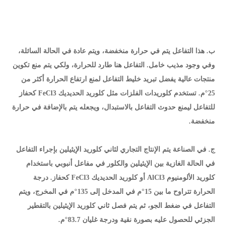
ب. هذا التفاعل يتم في حرارة منخفضة، ويتم عادة في الحالة السائلة،
وفي وجود مذيب خامل. التفاعل هنا طارد للحرارة، ولكي يتم منع تكوين
منتجات عالية يفضل تبريد خليط التفاعل لمنع ارتفاع الحرارة أكثر من
25°م. تستخدم كلوريدات الفلزات مثل كلوريد الحديديك FeCl3 كحفاز
للتفاعل ليمنع حدوث التفاعل بالاستبدال، ويجعله يتم بالإضافة في حرارة
منخفضة.
ج. في الصناعة يتم الإنتاج التجاري لثاني كلوريد الإيثيلين بإجراء التفاعل
في الحالة الغازية بين الإيثيلين والكلور في مفاعل أنبوبي باستخدام
كلوريد الألومنيوم AlCl3 أو كلوريد الحديديك FeCl3 كحفاز. درجة
الحرارة تتراوح ما بين 15°م في المدخل إلى 135°م في المخرج، ويتم
التفاعل في ضغط الجو، ثم يتم فصل ثاني كلوريد الإيثيلين بالتقطير
الجزئي للحصول عليه بصورة نقية ودرجة غليان 83.7°م.