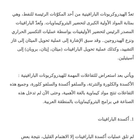
تعدّ الهيدروكربونات البارافينية من أحد المكوّنات الرئيسة للنفط، وهي
بمثابة المواد الأولية الكبرى لتحضير البتروكيماويات. وتُعدّ البارافينات
المصدر الرئيس لتحضير الأوليفينات بواسطة عمليات التكسير الحراري
ونزع الهيدروجين.. وقد سبق الإشارة إلى عملية تحويل الميثان إلى غاز
التشييد، وكذلك عملية تحويل البارافينات (ميثان، إيثان، بروبان) إلى
أسيتيلين.
ويأتي بعد استعراض للتفاعلات المهمة للهيدروكربونات البارافينية :
الأكسدة والكلورة والنترتة، والسلفو أكسدة والسلفو كلورة، وجميع هذه
التفاعلات تنتج مواد كيماوية بالغة الأهمية، وحتى الآن لم تدخل هذه
الصناعة في برامج البتروكيماويات بالمنطقة العربية.
1. أكسدة البارافينات
لم تلق عمليات أكسدة البارافينات إلا الاهتمام القليل، نتيجة بعض