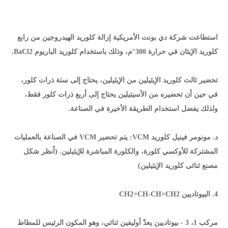
استطاعت شركة دي بونت الأمريكية إزالة كلوريد الهيدروجين من رابع
كلوريد الإيثان في حرارة 300°م، وذلك باستخدام كلوريد الباريوم BaCl2.
تحضير ثالث كلوريد الإيثيلين من الإيثيلين، يحتاج إلى ستة ذرات كلور،
في حين أن تحضيره من الأسيتيلين يحتاج إلى أربع ذرات كلور فقط،
ولذلك يفضل استخدام الطريقة الأخيرة في الصناعة.
د. مونومر فينيل كلوريد VCM: يتم تحضير VCM في الصناعة بالعمليات
المشتركة للأوكسي كلورة، والكلورة المباشرة للإيثيلين. (اُنظر شكل
مصنع ثنائى كلوريد الإيثيلين)
4. البيوتاديين CH2=CH-CH=CH2
مركب 1، 3 - بيوتاديين يعدّ أوليفين ثنائي، وهو المكون الرئيس للمطاط