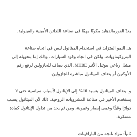
يعدّ الفورمالدهايد مكونًا مهمّا في صناعة اللدائن الأمينية والفينولية.
هـ. النمو المتزايد في استخدام الميثانول ليس في اتجاه صناعة
البتروكيماويات، ولكن في اتجاه وقود السيارات، وذلك إما بتحويله إلى
ميثيل رباعي بيوتيل الأثير MTBE، الذي يضاف للجازولين لرفع رقم
الأوكتين أو يضاف الميثانول مباشرة للجازولين.
و. يضاف الميثانول بنسبة 10% إلى الإيثانول لأسباب سياسية حتى لا
يستخدم الأخير في صناعة المشروبات الروحية، ذلك لأن الميثانول يسبب
دوارًا وقيئًا وعمى إبصار وغيبوبة، ومن ثم يحد من تداول الإيثانول كمادة
مسكرة.
ثانياً: مواد ناتجة من البارافينات