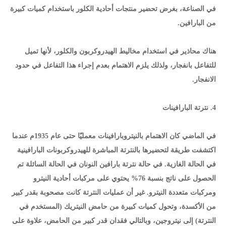
في الصناعة، بغرض تحضير منتجات أحادية الكلور باستخدام كميات كبيرة
من البارافين.
هناك محاذير في استخدام مخاليط الهيدروكربون والكلور، لأنها تميل
للتفاعل بانفجار، ولذلك يلزم الاهتمام بعدم إجراء هذا التفاعل في حدود
الانفجار.
4. نترتة البارافينات
في الماضي كان الاهتمام بالنيتروبارافينات معمليّا حتى عام 1935م عندما
اكتشفت طريقة لتحضيرها بالنترتة المباشرة للهيدروكربونات البارافينية
في الحالة الغازية. في حالة نترتة بارافين النونان في الحالة السائلة تم
الحصول على ناتج بنسبة 76% يحتوي على مركبات أحادية النيترو
ومركبات متعددة النيترو. غير أن عمليات النترتة كانت مصحوبة بقدر كبير
من الأكسدة، وتحول كميات كبيرة من حامض النيتريك (المستخدم في
النترتة) إلى نيتروجين، وبالتالي فقدان قدر كبير من الحامض، علاوة على