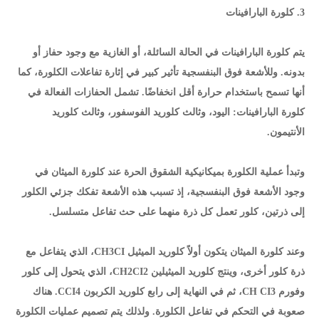
3. كلورة البارافينات
يتم كلورة البارافينات في الحالة السائلة، أو الغازية مع وجود حفاز أو
بدونه. وللأشعة فوق البنفسجية تأثير كبير في إثارة تفاعلات الكلورة، كما
أنها تسمح باستخدام حرارة أقل انخفاضًا. تشمل الحفازات الفعالة في
كلورة البارافينات: اليود، وثالث كلوريد الفوسفور، وثالث كلوريد
الأنتيمون.
وتبدأ عملية الكلورة بميكانيكية الشقوق الحرة عند كلورة الميثان في
وجود الأشعة فوق البنفسجية، إذ تسبب هذه الأشعة تفكك جزئي الكلور
إلى ذرتين، كلور تعمل كل ذرة منهما على حث تفاعل متسلسل.
وعند كلورة الميثان يتكون أولاً كلوريد الميثيل CH3CI، الذي يتفاعل مع
ذرة كلور أخرى، وينتج كلوريد الميثيلين CH2CI2، الذي يتحول إلى كلور
وفورم CH CI3، ثم في النهاية إلى رابع كلوريد الكربون CCI4. هناك
صعوبة في التحكم في تفاعل الكلورة. ولذلك يتم تصميم عمليات الكلورة