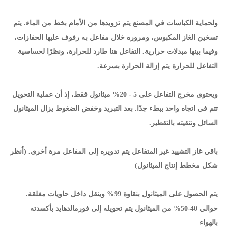
ولحماية الكباسات في المصنع يتم تزويدها من الأمام بخط من الماء. يتم
تسخين الغاز المكبوس، ومروره خلال مفاعل به رفوف عليها الحفازات،
وفيما بينها مبدلات حرارية. التفاعل هنا طارد للحرارة، ونظرًا لحساسية
التفاعل للحرارة يتم إزالة الحرارة بسرعة.
ويحتوى مخرج التفاعل على 5 - 20% ميثانول فقط، إذ أن عملية التحويل
تتم في اتجاه واحد ببطء جدّا. بعد التبريد وخفض الضغوط يزال الميثانول
السائل وتنقيته بالتقطير.
باقي غاز التشييد غير المتفاعل يتم تدويره إلى المفاعل مرة أخرى. (اُنظر
شكل مخطط إنتاج الميثانول)
يتم الحصول على الميثانول بنقاوة 99% وينقل داخل حاويات مغلقة.
حوالي 40-50% من الميثانول يتم تحويله إلى فورمالدهايد بأكسدته
بالهواء