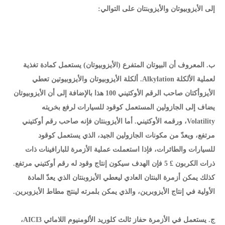
إلى الأيزوبيوتان والأيزوبنتان على التوالي:
ب. المعروف أن البيوتان المتفرع (الأيزوبيوتان) يستعمل كمادة تغذية
لعملية الألكلة Alkylation. ألكلة الأيزوبيوتان والأيزوبيوتين تعطي
الأيزوأكتان صاحب الرقم الأوكتيني 100 هذا بالإضافة إلى أن الأيزوبيوتان
يضاف إلى الجازولين المستعمل كوقود للسيارات لرفع بخريته
Volatility، ورقمه الأوكتيني. أما الأيزوبنتان فإنه صاحب رقم أوكتيني
مرتفع، ويعدّ من مكونات الجازولين الجيد، الذي يستعمل كوقود
للسيارات والطائرات، فإذا استعملت عملية الأزمرة للبارافينات ذات
ذرات الكربون £ 5 فإن الهدف سيكون إنتاج وقود له رقم أوكتيني مرتفع.
كذلك يمكن أزمرة البنتان العادي ليعطي الأيزوبنتان الذي يعدّ المادة
الأولية في إنتاج الأيزوبرين، والذي يمكن بلمرته لينتج مطاط الأيزوبرين.
ج. يستعمل في الأزمرة حفاز ثالث كلوريد الألومنيوم اللامائي AICI3،