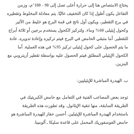
يحتاج الامتصاص هنا إلى حرارة أعلى تصل إلى 90 - 100°م، وزمن
التفاعل يكون أطول إذا كان التخفيف عاليًا. يتم معادلة المخلوط وتقطيره
في برج التقطير، ويكون أول ناتج في قمة البرج هو خليط من الأثير
وكحول إيثيلى 60% وماء. ولتركيز الكحول يستخدم برجين أو ثلاثة أبراج
للتقطير. أما متبقي الحامض في البرج فيتم تركيزه وإعادة تدويره. عادة
ما يتم الحصول على كحول إيثيلى تركيز 95% في هذه العملية. أما
الكحول الإيثيلي المطلق فيتم الحصول عليه بواسطة تقطير أزيتروبي مع
البنزين.
ب. الهيدرة المباشرة للإيثيليين:
توجد بعض المصاعب الفنية في التعامل مع حامض الكبريتيك في
الطريقة السابقة، منها تنقية الإيثانول. وقد تطورت هذه الطريقة
باستخدام الهيدرة المباشرة للإيثيلين. أحسن حفاز للهيدرة المباشرة هو
حامض الفوسفوريك المحمل على قاعدة سليكا ـ ألومينا.