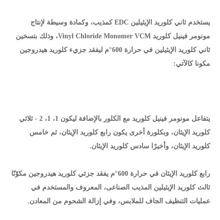
يستخدم ثاني كلوريد الإيثيلين EDC كمذيب، وكمادة وسيطة لإنتاج
مونومر فينيل كلوريد Vinyl Chloride Monomer VCM، وذلك بتسخين
ثاني كلوريد الإيثيلين في حرارة 600°م ليفقد جزيء كلوريد هيدروجين
مكونا كالآتي:
يتفاعل مونومر فينيل كلوريد مع الكلور بالإضافة ليكون 1، 1، 2 - ثلاثي
كلوريد الإيثان، وبكلورة أخرى يكون رابع كلوريد الإيثان، ثم خامس
كلوريد الإيثان، وأخيرًا سادس كلوريد الإيثان.
رابع كلوريد الإيثان في حرارة 600°م يفقد جزئي كلوريد هيدروجين مكوّنًا
ثالث كلوريد الإيثيلين المذيب الصناعى، المعروف والمستخدم في
عمليات التنظيف الجاف للملابس، وفي إزالة الشحوم من المعادن.