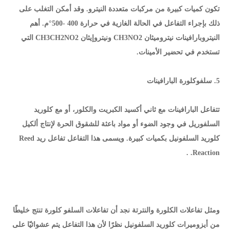
تكون كميات كبيرة من مركبات متعددة النيترو. وقد أمكن التغلب على
ذلك بإجراء التفاعل في الحالة الغازية في حرارة 400 -500°م. أهم
النيتروبارافينات نيتروميثان CH3NO2 ونيتروإيثان CH3CH2NO2 التي
تستخدم في تحضير الأمينات.
5. سلفوكلورة البارافينات
تتفاعل البارافينات مع ثاني أكسيد الكبريت والكلور، أو مع كلوريد
السلفوريل في وجود الضوء أو مواد باعثة للشقوق الحرة لإنتاج ألكيل
كلوريد السلفونيل بكميات كبيرة. ويسمى هذا التفاعل تفاعل ريد Reed
Reaction. .
ومثل تفاعلات الكلورة والنترتة نجد أن تفاعلات السلفو كلورة تنتج خليطًا
من أيزوميرات كلوريد السلفونيل نظرًا لأن هذا التفاعل يتم عشوائيّا على