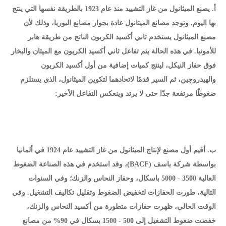
أ. يصنع الميثانول من غاز التشييد منذ عام 1923 بالطريقة نفسها التي ينتج
بها اليوم. وتوجد مصانع الميثانول عادة بجوار مصانع اليوريا، وذلك لأن
مصنع الميثانول يستخدم ثاني أكسيد الكربون الناتج من طريقة هابر
للأمونيا. في هذه الحالة يتم تفاعل ثاني أكسيد الكربون مع الميثان والبخار
فوق حفاز النيكل، لينتج كميات إضافية من أول أكسيد الكربون
والهيدروجين، ثم السير قدمًا لاتحادهما لتكوين الميثانول، الذي يستلزم
ضغوطًا مرتفعة جدّا حتى لا يرتد وينعكس التفاعل الأخير:
ب. أقيم أول مصنع لإنتاج الميثانول من غاز التشييد عام 1924 في ألمانيا
بواسطة شركة باسف (BACF)، وقد استخدم في هذه الصناعة الضغوط
العالية 3500 - 5000 باسكال، وحفاز النحاس والزنك؛ وفي السنوات
التالية، طورت الحفازات لتخفيض الضغوط وتقليل تكاليف التشغيل. وفي
الوقت الحالي، ظهرت حفازات متطورة من أكسيد النحاس والزنك،
خفضت ضغوط التشغيل إلى 500 - 1500 بسكال في 90% من مصانع