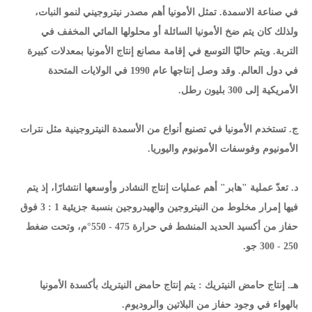
في صناعة الاسمدة. تمثل الأمونيا أهم مصدر نيتروجيني لنمو النبات،
ولذلك كان يتم ضخ الأمونيا السائلة أو محلولها المائي المخفف في
التربة. ويتم حاليّا التوسع في إقامة مصانع إنتاج الأمونيا بمعدلات كبيرة
في دول العالم. وقد وصل إنتاجها عام 1990 في الولايات المتحدة
الأمريكية إلى 300 بليون رطل.
ج. تستخدم الأمونيا في تصنيع أنواع من الأسمدة النيتروجينية مثل نترات
الأمونيوم وفوسفات الأمونيوم واليوريا.
د. تعدّ عملية "هابر" أهم عمليات إنتاج النشادر وأوسعها انتشارًا، إذ يتم
فيها إمرار مخلوط من النيتروجين والهيدروجين بنسبة جزيئية 1 : 3 فوق
حفاز من أكسيد الحديد المنشط في حرارة 475 - 550°م، وتحت ضغط
250 - 300 جو.
هـ. إنتاج حامض النيتريك : يتم إنتاج حامض النيتريك بأكسدة الأمونيا
بالهواء في وجود حفاز من البلاتين والروديوم.