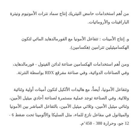
من أهم استخدامات حامض النيتريك إنتاج سماد نترات الأمونيوم ونيترة
البارافينات والأروماتيات.
و. إنتاج الأمينات : تتفاعل الأمونيا مع الفورمالدهايد المائي لتكون
الهكساميثيلين تترامين (هكسامين).
ومن أهم استخدامات الهكسامين صناعة لدائن الفينول - فورمالدهايد،
وفي الصناعات الدوائية، وفي صناعة مفرقع RDX بواسطة النترتة.
وتتفاعل الأمونيا، أيضاً، مع هاليدات الألكيل لتكون أمينات أولية وثنائية
وثلاثية. وفي الصناعة توجد عملية مستمرة لصناعة أحادي ميثيل الأمين،
وثنائي ميثيل الأمين، وثلاثي ميثيل الأمين، بالتفاعل المباشر بين الأمونيا
والميثانول في مفاعل نازع للماء، مثل السليكا والألومينا تحت ضغط 6 -
12 جو، وحرارة 380 - 450°م.