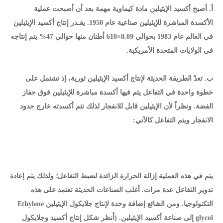
أ. أصبح أكسيد الإيثيلين مادة كيماوية مهمة بعد أن أصبحت عملية
الأكسدة المباشرة للإيثيلين صناعية عام 1950. يقـدر إنتاج أكسيد الإيثيلين
في العالم عام 1983 بحوالي 8.09×610 أطنان منها حوالي 47% يتم إنتاجه
في الولايات المتحدة الأمريكية.
ب. تعدّ الطريقة الحديثة لإنتاج أكسيد الإيثيلين ثورية، إذ تشتمل على
خطوة واحدة في التفاعل يتم فيها أكسدة مباشرة للإيثيلين فوق حفاز
الفضة. ونظراً لأن الإيثيلين قابل للانفجار لذلك تتم أكسدته خارج حدود
الانفجار ويتم التفاعل كالآتي:
يتم في هذه العملية إزالة الحرارة الزائدة لضبط التفاعل؛ ولذلك يتم إعادة
تدوير التفاعل عدة مرات. أغلب الصناعات الحديثة تعتمد على هذه
التكنولوجيا. ومن الشائع إضافة وحدة لإنتاج جلايكول الإيثيلين Ethylene
glycol إلى صناعة أكسيد الإيثيلين. (اُنظر شكل إنتاج أكسيد وجلايكول