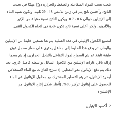
تلعب نسب المواد المتفاعلة والضغط والحرارة دورًا مهمّا في تحديد
الناتج. وأحسن ناتج يتم في زمن تلامس 18 - 20 ثانية، وتكون نسبة الماء
إلى الإيثيلين حوالي 0.6 - 0.7. ويكون الناتج نسبة ضئيلة من الإثير
والألدهيد. ولكن أعلى نسبة ناتج تكون عادة في اتجاه الكحول النقي.
لتصنيع الكحول الإيثيلي في هذه العملية يتم هنا تسخين خليط من الإيثيلين
والبخار، ثم يدفع هذا الخليط إلى مفاعل يحتوي على حفاز محمل فوق
طبقة ثابتة. ثم يتم السماح لمواد التفاعل بالتبادل الحراري، إذ يتم بعدها
إزالة باقي غازات الإيثيلين من الكحول السائل بواسطة فاصل غازي، بعد
ذلك يتم دفع الإيثانول نحو التقطير، إذ تمزج الغازات مع الماء لاستخلاص
أبخرة الإيثانول، ثم يتم التقطير المشترك مع محلول الإيثانول في الماء
للحصول على إيثانول تركيز 95%. (اُنظر شكل إنتاج الايثانول من
الإيثيلين)
2. أكسيد الايثيلين