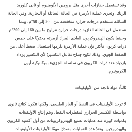
وقد تستعمل حفازات أخرى مثل برومين الألومنيوم أو ثاني كلوريد
الزنك. وتجرى عملية الأزمرة في الحالة السائلة أو البخارية. وفي الحالة
السائلة تستخدم درجات حرارة منخفضة من - 20 إلى 50°م، بينما
تستعمل في الحالة الغازية درجات حرارة تتراوح ما بين 160 إلى 200°م.
وحينما يكون الهيدروكربون العادي المراد أزمرته محتويًا على خمس
ذرات كربون فأكثر فإن عملية الأزمرة يلزمها استعمال ضغط أعلى من
الضغط الجوي، وذلك لكبح جماح تفاعل التكسير؛ لأن التكسير يزداد
بازدياد عدد ذرات الكربون في سلسلة الجزيء بميكانيكية أيون
الكربونيوم.
ثالثاً: مواد ناتجة من الأوليفينات
لا توجد الأوليفينات في النفط أو الغاز الطبيعي، ولكنها تتكون كناتج ثانوي
بواسطة التكسير الحراري لمقطرات النفط. ويتم إنتاج الأوليفينات
بكميات كبيرة عند عمليات تصنيع الهيدروكربونات من أول أكسيد الكربون
والهيدروجين. وتعدّ هذه العمليات مصدرًا مهمّا للأوليفينات الأوليفينات