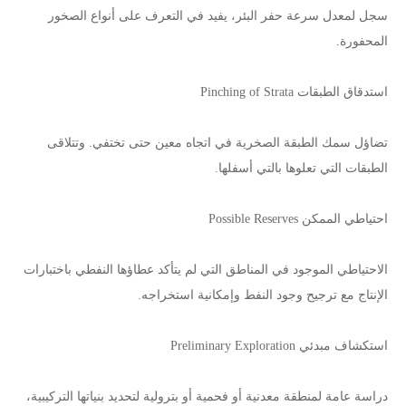
سجل لمعدل سرعة حفر البئر، يفيد في التعرف على أنواع الصخور
المحفورة.
استدقاق الطبقات Pinching of Strata
تضاؤل سمك الطبقة الصخرية في اتجاه معين حتى تختفي. وتتلاقى
الطبقات التي تعلوها بالتي أسفلها.
احتياطي الممكن Possible Reserves
الاحتياطي الموجود في المناطق التي لم يتأكد عطاؤها النفطي باختبارات
الإنتاج مع ترجيح وجود النفط وإمكانية استخراجه.
استكشاف مبدئي Preliminary Exploration
دراسة عامة لمنطقة معدنية أو فحمية أو بترولية لتحديد بنياتها التركيبية،