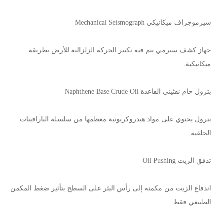
سيزموجراف ميكانيكي Mechanical Seismograph
جهاز كشف سيرمي يتم فيه تكبير الحركة الزلزالية للأرض بطريقة
ميكانيكية.
بترول خام نفثيني القاعدة Naphthene Base Crude Oil
بترول يحتوي على مواد هيدروكربونية معظمها من سلسلة البارافينات
الحلقية.
تدفق الزيت Oil Pushing
اندفاع الزيت من مكمنه إلى رأس البئر على السطح بتأثير ضغط المكمن
الطبيعي فقط.