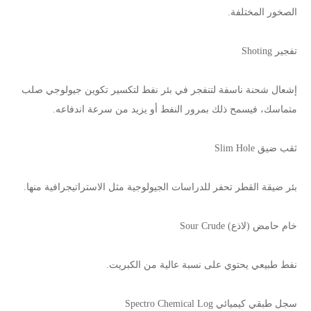
الصخور المختلفة.
تفجير Shoting
إشعال شحنة ناسفة لتنفجر في بئر نفط لتكسير تكوين جيولوجي صلب
متماسك، فيسمح ذلك بمرور النفط أو يزيد من سرعة اندفاعه.
ثقب ضيق Slim Hole
بئر ضيقة القطر تحفر للدراسات الجيولوجية مثل الاستراتيجرافية منها.
خام حامض (لاذع) Sour Crude
نفط طبيعي يحتوي على نسبة عالية من الكبريت.
سجل طبقي كيميائي Spectro Chemical Log