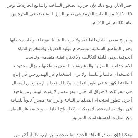
حفر الآبار. ومع ذلك فإن حرارة الصخور الساخنة والينابيع الحارة قد توفر
10 - 15% من الطاقة اللازمة في بعض الدول الصناعية، في الفترة من
عام 2005م إلى 2010م.
والرياح مصدر نظيف للطاقة، ولا يلوث البيئة بالضوضاء، وتقام محطاتها
بجوار المناطق السكنية، وتستخدم لتوليد الكهرباء واستخراج المياه
الجوفية، وهي قليلة التكاليف ولا تحتاج تقنية متقدمة، وتناسب
الاستخدامات المنزلية والمشروعات الصغيرة، ولكنها لا تزال محدودة
الاستخدام عالميا وإقليميا. ولا يزال استخدام غاز الهيدروجين في إنتاج
الطاقة الكهربية في طور التجارب، وكذا استخدام الهيدروجين المسال
في محركات الاحتراق الداخلي، وهو مصدر لا يلوث البيئة. ومن ناحية
أخرى يتطور استخدام المخلفات النباتية والزراعية مصدراً ثانوياً للطاقة
في الولايات المتحدة الأمريكية، وكذا إنتاج الغازات، وبخاصة غاز الميثان،
من النفايات للاستخدامات المنزلية.
وهكذا فإن مصادر الطاقة الجديدة والمتجددة لن تلبي، غالباً، أكثر من