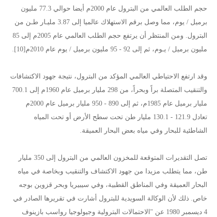
حجم الطلب العالمي من البترول عام 2000م أيضا حوالي 77.3 مليون
برميل / يوم، مما وصل برقم الاستهلاك عالميا إلى 3.87 مليـار طـن من
البترول. ومن المنتظر أن يرتفع حجم الطلب العالمي عام 2005م إلى 85
مليون برميل / يـوم، ثم إلى 92 - 95 مليون برميل / يوم عام 2010م[10].
وقد ارتفع الاحتياطي العالمي المؤكد من البترول، نتيجة جهود الاكتشافات
والتنقيب المتصلة براً وبحراً، من 298 مليار برميل عام 1960م إلى 700.1
مليار برميل عام 1985م، ثم إلى 890 - 950 مليار برميل عام 2000م
تعادل 121.9 - 130.1 مليار طن تحت سطح الأرض أو تحت المياه
الشاطئية للبحار وفي مياه بعض البحار العميقة.
تصل التقديرات المتوقعة للمخزون العالمي من البترول إلى 350 مليار
طن، مما يتطلب مزيدا من جهود الاكتشاف والتنقيب وبخاصة في مياه
البحار العميقة وفي المناطق القطبية، وفي سيبيريا وبحر قزوين بوجه
خاص. ذلك لأن الوكالة السويدية للبترول أشارت في تقريرها الصادر في
4 ديسمبر 1980 عن "الاحتمالات البترولية وجيولوجيا رواسب بازينوف