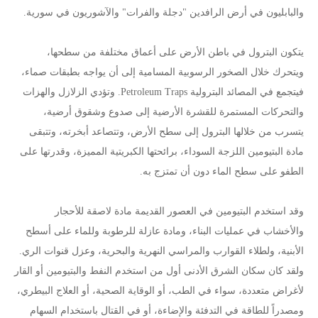
والبابليون في أرض الرافدين "دجلة والفرات" والآشوريون في سورية.
يتكون البترول في باطن الأرض على أعماق مختلفة من سطحها،
ويتحرك خلال الصخور الرسوبية المسامية إلى أن يواجه بطبقات صماء،
فيتجمع في المصائد البترولية Petroleum Traps. وتؤدي الزلازل والهزات
والتحركات المستمرة للقشرة الأرضية إلى صدوع وشقوق أرضية،
يتسرب من خلالها البترول إلى سطح الأرض، وتتصاعد أبخرته، وتتبقى
مادة البتيومين اللزجة السوداء، برائحتها الكبريتية المميزة، وقدرتها على
الطفو على سطح الماء دون أن تمتزج به.
وقد استخدم البتيومين في العصور القديمة مادة لاصقة للأحجار
والأخشاب في عمليات البناء، ومادة عازلة للرطوبة وللماء على أسطح
الأبنية، ولطلاء القوارب والمراسي النهرية والبحرية، وعزل قنوات الري.
ولقد كان سكان الشرق الأدنى أول من استخدم النفط والبتيومين أو القار
لأغراض متعددة، سواء في الطب، أو الوقاية الصحية، أو العلاج البيطري،
ومصدراً للطاقة في التدفئة والإضاءة، أو في القتال باستخدام السهام