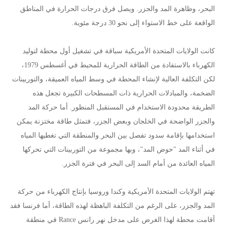
البحر، وظاهرة المد والجزر. ويصل فرق درجات الحرارة في المناطق
الواقعة على خط الاستواء إلى نحو 30 درجة مئوية.
كانت الولايات المتحدة الأمريكية سباقة في تشغيل أول محطة لتوليد
الكهرباء بالاستفادة من الطاقة الحرارية للمحيط في أغسطس 1979،
لكن التكلفة العالية لإنشاء المحطة في وسط المياه العميقة، والتوربينات
الضخمة، والمبادلات الحرارية ذات المسطحات الكبيرة تجعل هذه
الطريقة محدودة الاستخدام في المستقبل المنظور. أما حركة المد
والجزر الواضحة في الخلجان وبعض الجزر، فتمثل طاقة مختزنة يمكن
استخدامها بإقامة سدود تفصل بين البحر والمنطقة التي تغطيها المياه
في أثناء المد "حوض المد"، وبها مجموعة من التوربينات التي تحركها
المياه العائدة من أمام السد إلى البحر في فترة الجزر.
تهتم الولايات المتحدة الأمريكية وكندا وروسيا بإنتاج الكهرباء من حركة
المد والجزر، على الرغم من التكلفة الباهظة لهذه الطاقة، أما فرنسا فقد
أقامت محطة لهذا الغرض على مدخل نهر رانس Rance في منطقة