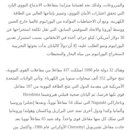
والمزروعات، ولذلك نجد اهتماما متزايدا بمفاعلات الاندماج النووي البارد
التي تحقق اعتبارات الأمان النووي، وتتميز بإنتاجها العالي من الطاقة
الكهربية. ومع أن الاحتياطيات المؤكدة من اليورانيوم عالميا خارج الصين
ووسط أوروبا والاتحاد السوفيتي السابق، التي تقل تكلفة استخراجها عن
30 دولار أمريكي/ كيلو جرام، آخذة في الانخفاض، بسبب استمرار تعدين
اليورانيوم ونمو الطلب عليه، إلا أن دولاً كاليابان بدأت بحوثها التجريبية
لاستخراج اليورانيوم من مياه البحار والمحيطات.
وهناك 32 دولة عام 1998 امتلكت 437 مفاعلا من مفاعلات القوى النووية،
تنتج حوالي 352 ألف ميجاوات سنويا من الكهرباء. وتأتي الولايات المتحدة
الأمريكية في مقدمة الدول التي تنتج الطاقة النووية من 107 مفاعل
قوى تليها فرنسا، ثم اليابان ضحية قنبلتي هيروشيما Hiroshima
وناجازاكي Nagasaki التي تملك 54 مفاعلاً نووياً، وبعدها إنجلترا وروسيا
وألمانيا وكندا ودول أخرى تمتد حتى البرازيل وباكستان وهولندا ورومانيا
التي تملك كل منها مفاعل قوى واحداً. وقد شيد 65 مفاعلاً نوويا بعد
حادث مفاعل تشيرنوبل Chernobyl الأوكراني عام 1986، واكتمل بين