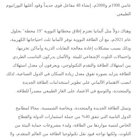
عامي 1998م و2000م، إنشاء 48 مفاعل قوى جديداً وقود أغلبها اليورانيوم
الطبيعي.
وهناك دولاً مثل ألمانيا تعتزم إغلاق محطاتها النووية "19 محطة" بحلول
عام 2021م، مع أن الطاقة النووية توفر لألمانيا ثلث احتياجاتها الكهربية،
وذلك بسبب مشكلات إعادة معالجة النفايات الذرية وأماكن تخزينها،
واحتمالات التلوث الإشعاعي للبيئة. والألمان يدركون التناسب الطردي
بين استهلاك الطاقة والتقدم التكنولوجي، ويعرفون أن معدل استهلاك
الطاقة يتزايد بصورة تفوق معدل زيادة السكان في الدول الصناعية، لذلك
انصب الاهتمام الألماني على تطوير استخدامات الطاقة الجديدة
والمتجددة، والتوسع في الاعتماد على الغاز الطبيعي مصدراً للطاقة.
وتمثل الطاقة الجديدة والمتجددة، وبخاصة الشمسية، مجالا لمطامح
الدول النامية التي تنفق 40% من جملة استثمارات الدولة والقطاع
الخاص لتنمية مواردها من الطاقة، ولبدء مشروعات حماية البيئة من
التلوث، ولكنها تواجه قيود نقل تكنولوجيا الطاقة من العالم المتقدم، ولا