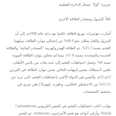
جزيرة "كولا" شمال الدائرة القطبية.
ثالثاً: البترول ومصادر الطاقة الأخرى
أشارت مؤشرات توزيع الطاقة عالميا مع بداية عام 1998م، إلى أن
البترول والغاز يمثلان نحو 60.9% من إجمالي موارد الطاقة، ويليهما
الفحم بنسبة 25.3%، ثم الطاقة الهيدروكهربية "المصادر المائية" والطاقة
الجديدة والمتجددة بنسبة 7.8%، بينما لم تتجاوز موارد الطاقة النووية
نسبة 6%. وتصل احتياطيات الفحم إلى عدة مئات من بلايين الأطنان،
تكفي لاستغلاله بنفس إسهامه الحالي ضمن موارد الطاقة في القرنين
21م،22م. والصين هي الدولة الأغنى باحتياطيات الفحم، التي تزيد عن
11-12% من الاحتياطي العالمي، وناهزت بليون[3] طن متري في
منتصف التسعينيات.
تولدت أغلب احتياطيات الفحم في العصر الكربوني Carboniferous
Period. وأرقى أنواعه هو فحم الأنثراسيت Anthracite، ثم الفحم