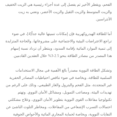
الفحم، ويقطر الأخير ثم يفصل إلى عدة أجزاء رئيسية هي الزيت الخفيف
والزيت المتوسط والزيت الثقيل والزيت الأخضر، ونعني به زيت
الأنثراسين.
أما للطاقة الهيدروكهربية فإن إمكانات تنميتها عالية جداً[4]، في ضوء
تراجع الاعتراضات البيئية والاجتماعية على مشروعاتها، والحاجة المتزايدة
إلى تنمية الموارد المائية بإقامة السدود، وينتظر أن تزداد نسبة إسهام
هذا المصدر من مصادر الطاقة بنحو 2.5-3% خلال العقدين القادمين.
وتشكل الطاقة النووية مصدراً بالغ الأهمية في مجال الاستخدامات
السلمية للطاقة، وبخاصة في ضوء تناقص احتياطيات المصادر الحفرية
غير المتجددة، مثل الفحم والبترول والغاز الطبيعي، وذلك على الرغم من
تهديدات البيئة، ومصاعب التمويل، ومشاكل الأمان النووي. وتهتم
تكنولوجيا مفاعلات القوى النووية بتطوير الأمان النووي، وعلاج مشكلتي
احتمالات التسرب الإشعاعي من المفاعلات، ومخاطر التلوث الناشئ عن
النفايات النووية، وبخاصة لحماية المجاري المائية والأحواض الجوفية