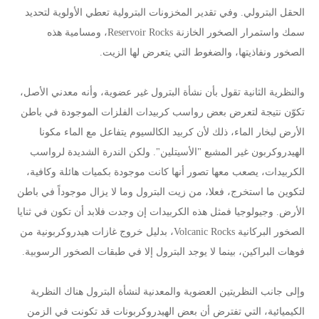
الحقل البترولي. وفي تقدير المخزونات البترولية تعطي الأولوية لتحديد
سمك واستمرار الصخور الخازنة Reservoir Rocks، ومسامية هذه
الصخور ونفاذيتها، والضغوط التي يتعرض لها الزيت.
والنظرية الثانية تقول بأن نشأة البترول غير عضوية، وأنه معدني الأصل،
تكوّن نتيجة لتعرض بعض رواسب كربيدات الفلزات الموجودة في باطن
الأرض لبخار الماء، ذلك لأن كربيد الكالسيوم يتفاعل مع الماء مكونا
الهيدروكربون غير المشبع "الأسيتلين". ولكن الندرة الشديدة لرواسب
الكربيدات، يصعب معها تصور أنها كانت موجودة بكميات هائلة وكافية،
لتكوين ما استخرج، فعلا، من زيت البترول وما لا يزال موجوداً في باطن
الأرض. وجيولوجيا فمثل هذه الكربيدات إن وجدت فلابد أن تكون في ثنايا
الصخور البركانية Volcanic Rocks، بدليل خروج غازات هيدروكربونية من
فوهات البراكين، بينما لا يوجد البترول إلا في طبقات الصخور الرسوبية.
وإلى جانب النظريتين العضوية والمعدنية لنشأة البترول هناك النظرية
الكيميائية، التي تفترض أن بعض الهيدروكربونات قد تكونت في الزمن