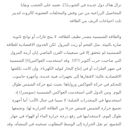
تزال هناك دول عديدة في الجنوب[5]، تعتمد على الخشب وبقايا
المحاصيل الزراعية من تبن وقش والمخلفات العضوية كالروث لتدبير
ثلث احتياجات الريف من الطاقة.
والطاقة الشمسية مصدر نظيف للطاقة، لا ينتج غازات أو نواتج ثانوية
ضارة بالبيئة، مثل الفحم أو زيت البترول. لكن الجدوى الاقتصادية للطاقة
الشمسية لم تتحقق إلا في سبعينيات القرن الماضي إبان أزمة البترول
التي صاحبت حرب أكتوبر 1973. وقد استخدمت العواكس[6] الشمسية
في صهر الفلزات أو في إنتاج البخار لتوليد الكهرباء، وإن كانت تكلفتها
الاقتصادية عالية؛ لافتقارها إلى تجهيزات فنية عديدة، وأجهزة حاسوب
للتحكم في حركة العواكس وزواياها؛ بحيث تتبع حركة الشمس طوال
اليوم. ومن الدول التي استخدمت العواكس الشمسية (سويسرا) إذ
استخدمتها في المنحدرات الجبلية؛ لا سيما في جبال الألب؛ أما أجهزة
تجميع حرارة الشمس فتمتص جزءا من الطاقة الحرارية لها، وتجمعها
طوال اليوم، لاستخدامها في رفع درجة حرارة الماء أو الهواء في جهاز
التجميع، ثم نقل الحرارة إلى الوسط المطلوب تسخينه في المنشأة، وقد