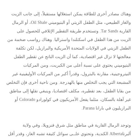
وهناك مصادر أخرى للطاقة يمكن استغلالها مستقبلاً، إلى جانب الزيت
والغاز الطبيعي، مثل الطفل الزيتي أو البتيوميني Oil Shale، أو الرمال
القارية Tar Sands. وتستخدم طريقة التقطير الإتلافي للحصول على
الزيت من هذا الطفل في اسكتلندا واستراليا. وهناك رواسب ضخمة من
الطفل الزيتي في الولايات المتحدة الأمريكية والبرازيل، لكن تكلفة
معالجتها لا تزال غير اقتصادية، كما أن الزيت الناتج عن تقطير الطفل
البتيوميني يحتوي على نسبة أعلى من الكبريت، ومن المركبات
النيتروجينية، مقارنة بالبترول، وقدراً أكبر من المركبات الأوليفينية غير
المشبعة التي يجب التخلص منها بالهدرجة. ومن ناحية أخرى فإن التخلص
من بقايا الطفل، بعد تقطيره، مكلف اقتصاديا، وينبغي نقلها إلى مناطق
غير آهلة بالسكان، مثلما يفعل الأمريكيون في كولورادو Colorado أو
البرازيليون في بارانا Parana.
وتوجد الرمال القارية في مناطق مثل شرق فنزويلا، وفي ولاية
ألبرتاAlberta الكندية، وتحتوي علــى سوائل كثيفة تشبه الغاز، وقدر أقل