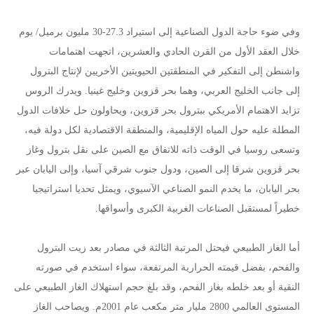
وفي ضوء حاجة الدول الصناعية إلى استيراد 27.3-30 مليون برميل/ يوم
خلال العقد الأول من القرن الحادي والعشرين، اتجهت اهتمامات
واشنطن إلى التفكير في المنطقتين الحيويتين الأخريين لإنتاج البترول
إلى جانب الخليج العربي، وهما بحر قزوين وخليج غينيا. ويدرك الروس
تزايد الاهتمام الأمريكي ببترول بحر قزوين، ويحاولون حل خلافات الدول
المطلة عليه حول المياه الإقليمية، والمنطقة الاقتصادية لكل دولة فيه،
وتسعى روسيا في الوقت ذاته للاتفاق مع الصين على نقل بترول وغاز
بحر قزوين شرقا إلى الصين، ودول جنوب شرقي آسيا، وإلى اليابان عبر
بحر اليابان، ما يخدم النمو الصناعي الآسيوي، ويمثل تحديا استراتيجيا
خطيراً لمستقبل الصناعات الغربية الكبرى وأسواقها.
أما الغاز الطبيعي فيحتل المرتبة الثالثة في مصادر بعد زيت البترول
والفحم، بفضل قيمته الحرارية المرتفعة، سواء استخدم في صورته
النقية أو بعد خلطه بغاز الفحم، وقد بلغ حجم استهلاك الغاز الطبيعي على
المستوى العالمي 2800 مليار متر مكعب عام 2001م. ويصاحب الغاز