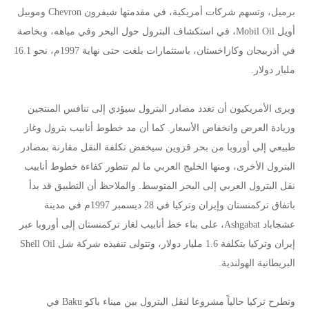
برميل، وتسهم شركات أمريكية، في مقدمتها شيفرون Chevron وموبيل
أويل Mobil Oil، في استكشاف البترول حول البحر وفي مياهه، وبخاصة
في أذربيجان وكازاخستان، باستثمارات بلغت حتى نهاية 1997م، نحو 16.1
مليار دولار.
ويرى الأمريكيون أن تعدد مصادر البترول سيؤدي إلى تنافس المنتجين
وزيادة العرض وانخفاض الأسعار. كما أن مد خطوط أنابيب بترول وغاز
طبيعي إلى أوروبا من بحر قزوين سيخفض تكلفة النقل مقارنة بمصادر
البترول الأخرى، ومنها الخليج العربي ما لم تتطور كفاءة خطوط أنابيب
نقل البترول العربي إلى البحر المتوسط. والملاحظ أن التطبيق قد بدأ
باتفاق تركمنستان وإيران وتركيا في 28 ديسمبر 1997م في مدينة
عشجاباد Ashgabat، على بناء خط أنابيب لغاز تركمنستان إلى أوروبا عبر
إيران وتركيا بتكلفة 1.6 مليار دولار، وتتولى تنفيذه شركة شل Shell Oil
البريطانية الهولندية.
وتطرح تركيا حالياً مشروعا لنقل البترول بين ميناء باكو Baku في