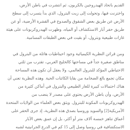
القديم باتحاد الهيدروجين بالكربون، ثم انتشرت في باطن الأرض،
واختزنت فيها، وتحولت إلى زيت البترول، الذي بدأ يتسرب إلى سطح
الأرض عن طريق بعض الشقوق والصدوع في القشرة الأرضية، أو عن
طريق حفر آبار الاستكشاف أو المياه، وظهرت الهيدروكربونات على هيئة
غازات طبيعية وبترول، أو بقيت في بعض الطبقات المسامية.
ومن قرائن النظرية الكيميائية وجود احيتاطيات هائلة من البترول في
مناطق صغيرة جداً في مساحتها كالخليج العربي، تقترب من ثلثي
الاحتياطي المؤكد للبترول العالمي، ولا يعقل أن تكون هذه المساحة
مكان تجمع بالغ الضخامة من بقايا الكائنات الحية. وهذه النظرية تعني أن
هناك احتمالات كبيرة للغاز الطبيعي والبترول في أماكن كثيرة من
الأرض، وأن باطن الأرض يحتوي على مصدر لا ينضب من
الهيدروكربونات المكونة للبترول. ويثق بعض العلماء من الولايات المتحدة
الأمريكية[2] والسويد وروسيا بصدق هذه النظرية، إذ جرى الحفر على
أعماق تناهز خمسة آلاف متر أو أكثر، بل إن عمق بعض الآبار
الاستكشافية في روسيا وصل إلى 15 كم في الدرع الجرانيتية لشبه