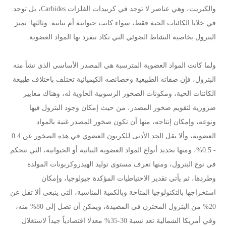
والكبريت، وهي عناصر لا توجد في كربيدات الفلزات Carbides، بل توجد
في خلايا الكائنات الحية فقط، سواء كانت حيوانية أم نباتية. وثالثها: تميز
البترول بخاصية النشاط الضوئي التي تكاد تنفرد بها المواد العضوية.
ولما كانت المواد العضوية المترسبة هي المصدر الأساسي الذي نشأ منه
البترول، فإن صفاته الطبيعية وخصائصه الكيميائية تختلف باختلاف طبيعة
الكائنات الحية، ومكونات الصخور الرسوبية الحاوية له، وهناك معايير
ضرورية لتقويم صخور المصدر، من حيث إمكان وجود البترول فيها
ونوعه، وإمكان إنتاجه، منها أن تكون صخور المصدر غنية بالمواد
العضوية، وألا يقل الحد الأدنى للكربون العضوي في هذه الصخور عن 0.4
- 0.5%، ومنها تحديد أنواع المواد العضوية النباتية أو الحيوانية، التي تتحكم
في نوع البترول، ومنها تعرف مستوى توليد الهيدروكربونات المولدة
وطردها، ثم يأتي تقدير الاحتياطيات المؤكدة جيولوجيا، وإمكان
استخراجها بالتكنولوجيا المتاحة وبالكمية المناسبة، التي ينبغي ألا تقل عن
20% من البترول المختزن في المصيدة، ويمكن أن تصل إلى 80% منه،
وفي أمريكا الشمالية تعد نسبة 30-35% معدلا اقتصادياً جيداً لاستغلال