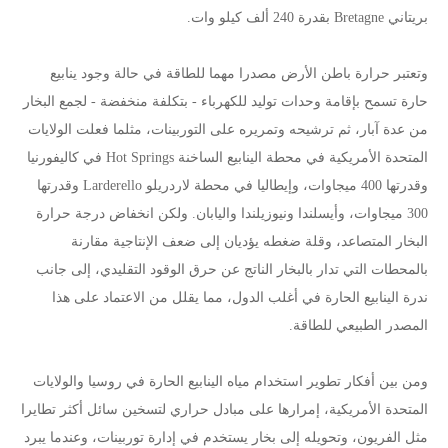
بريتاني Bretagne بقدرة 240 ألف كيلو وات.
وتعتبر حرارة باطن الأرض مصدرا مهما للطاقة في حالة وجود ينابيع
حارة تسمح بإقامة وحدات توليد للكهرباء - بتكلفة منخفضة - لجمع البخار
من عدة آبار، ثم ترشيحه وتمريره على التوربينات، مثلما فعلت الولايات
المتحدة الأمريكية في محطة الينابيع الساخنة Hot Springs في كاليفورنيا
وقدرتها 400 ميجاوات، وإيطاليا في محطة لاردريلو Larderello وقدرتها
300 ميجاوات، وأيسلندا ونيوزيلندا واليابان. ولكن انخفاض درجة حرارة
البخار المتصاعد، وقلة ضغطه يؤديان إلى ضعف الإنتاجية مقارنة
بالمحطات التي تدار بالبخار الناتج عن حرق الوقود التقليدي، إلى جانب
ندرة الينابيع الحارة في أغلب الدول، مما يقلل من الاعتماد على هذا
المصدر الطبيعي للطاقة.
ومن بين أفكار تطوير استخدام مياه الينابيع الحارة في روسيا والولايات
المتحدة الأمريكية، إمرارها على مبادل حراري لتسخين سائل أكثر تطايرا
مثل الفريون، وتحويله إلى بخار يستخدم في إدارة توربينات، وعندما يبرد