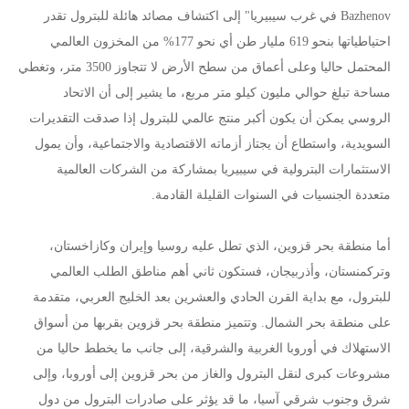
Bazhenov في غرب سيبيريا" إلى اكتشاف مصائد هائلة للبترول تقدر
احتياطياتها بنحو 619 مليار طن أي نحو 177% من المخزون العالمي
المحتمل حاليا وعلى أعماق من سطح الأرض لا تتجاوز 3500 متر، وتغطي
مساحة تبلغ حوالي مليون كيلو متر مربع، ما يشير إلى أن الاتحاد
الروسي يمكن أن يكون أكبر منتج عالمي للبترول إذا صدقت التقديرات
السويدية، واستطاع أن يجتاز أزماته الاقتصادية والاجتماعية، وأن يمول
الاستثمارات البترولية في سيبيريا بمشاركة من الشركات العالمية
متعددة الجنسيات في السنوات القليلة القادمة.
أما منطقة بحر قزوين، الذي تطل عليه روسيا وإيران وكازاخستان،
وتركمنستان، وأذربيجان، فستكون ثاني أهم مناطق الطلب العالمي
للبترول، مع بداية القرن الحادي والعشرين بعد الخليج العربي، متقدمة
على منطقة بحر الشمال. وتتميز منطقة بحر قزوين بقربها من أسواق
الاستهلاك في أوروبا الغربية والشرقية، إلى جانب ما يخطط حاليا من
مشروعات كبرى لنقل البترول والغاز من بحر قزوين إلى أوروبا، وإلى
شرق وجنوب شرقي آسيا، ما قد يؤثر على صادرات البترول من دول