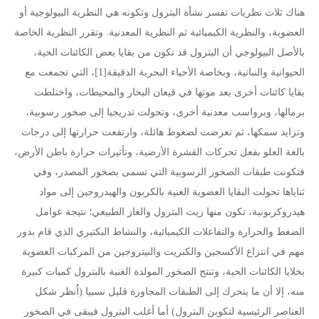
هناك ثلاث نظريات تفسر نشأة البترول وتكونه هي النظرية البيولوجية أو
العضوية، والنظرية الكيميائية ثم النظرية المعدنية. وتقرر النظرية الخاصة
بالأصل البيولوجي أن البترول قد تكون من بقايا بعض الكائنات الحية،
الحيوانية والنباتية، وبخاصة الأحياء البحرية الدقيقة[1]، التي تجمعت مع
بقايا كائنات أخرى بعد موتها في قيعان البحار والمحيطات، واختلطت
برمالها، وبرواسب معدنية أخرى، وتحولت تدريجيا إلى صخور رسوبية،
وتزايد سمكها، ثم تعرضت لضغوط هائلة، وارتفعت حرارتها إلى درجات
بالغة العلو بفعل تحركات القشرة الأرضية، وتأثيرات حرارة باطن الأرض،
فتكونت طبقات الصخور الرسوبية التي تسمى بصخور المصدر، وفي
ثناياها تحولت البقايا العضوية الغنية بالكربون والهيدروجين إلى مواد
هيدروكربونية، تكون منها زيت البترول والغاز الطبيعي؛ نتيجة عوامل
الضغط والحرارة والتفاعلات الكيميائية، والنشاط البكتيري الذي قام بدور
مهم في انتزاع الأكسجين والكبريت والنيتروجين من المركبات العضوية
بخلايا الكائنات الحية، وتنتج الصخور المولدة الغنية بالبترول كميات كبيرة
منه، إلا أن ما يتحرك إلى الطبقات المجاورة قليل نسبيا (اُنظر شكل
العناصر الرئيسية لتكوين البترول) أما أغلب البترول فيبقى في الصخور