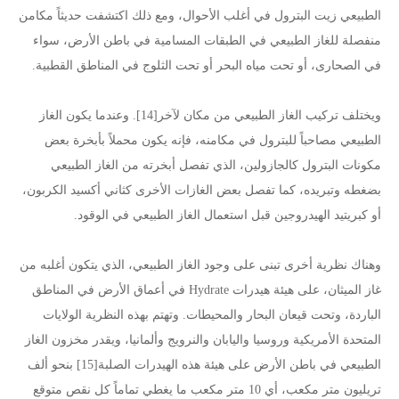
الطبيعي زيت البترول في أغلب الأحوال، ومع ذلك اكتشفت حديثاً مكامن
منفصلة للغاز الطبيعي في الطبقات المسامية في باطن الأرض، سواء
في الصحارى، أو تحت مياه البحر أو تحت الثلوج في المناطق القطبية.
ويختلف تركيب الغاز الطبيعي من مكان لآخر[14]. وعندما يكون الغاز
الطبيعي مصاحباً للبترول في مكامنه، فإنه يكون محملاً بأبخرة بعض
مكونات البترول كالجازولين، الذي تفصل أبخرته من الغاز الطبيعي
بضغطه وتبريده، كما تفصل بعض الغازات الأخرى كثاني أكسيد الكربون،
أو كبريتيد الهيدروجين قبل استعمال الغاز الطبيعي في الوقود.
وهناك نظرية أخرى تبنى على وجود الغاز الطبيعي، الذي يتكون أغلبه من
غاز الميثان، على هيئة هيدرات Hydrate في أعماق الأرض في المناطق
الباردة، وتحت قيعان البحار والمحيطات. وتهتم بهذه النظرية الولايات
المتحدة الأمريكية وروسيا واليابان والنرويج وألمانيا، ويقدر مخزون الغاز
الطبيعي في باطن الأرض على هيئة هذه الهيدرات الصلبة[15] بنحو ألف
تريليون متر مكعب، أي 10 متر مكعب ما يغطي تماماً كل نقص متوقع