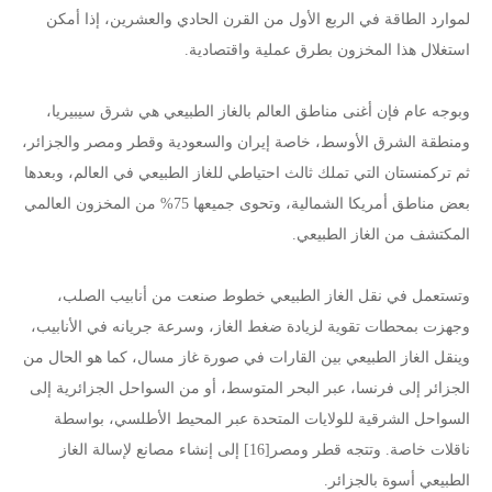
لموارد الطاقة في الربع الأول من القرن الحادي والعشرين، إذا أمكن
استغلال هذا المخزون بطرق عملية واقتصادية.
وبوجه عام فإن أغنى مناطق العالم بالغاز الطبيعي هي شرق سيبيريا،
ومنطقة الشرق الأوسط، خاصة إيران والسعودية وقطر ومصر والجزائر،
ثم تركمنستان التي تملك ثالث احتياطي للغاز الطبيعي في العالم، وبعدها
بعض مناطق أمريكا الشمالية، وتحوى جميعها 75% من المخزون العالمي
المكتشف من الغاز الطبيعي.
وتستعمل في نقل الغاز الطبيعي خطوط صنعت من أنابيب الصلب،
وجهزت بمحطات تقوية لزيادة ضغط الغاز، وسرعة جريانه في الأنابيب،
وينقل الغاز الطبيعي بين القارات في صورة غاز مسال، كما هو الحال من
الجزائر إلى فرنسا، عبر البحر المتوسط، أو من السواحل الجزائرية إلى
السواحل الشرقية للولايات المتحدة عبر المحيط الأطلسي، بواسطة
ناقلات خاصة. وتتجه قطر ومصر[16] إلى إنشاء مصانع لإسالة الغاز
الطبيعي أسوة بالجزائر.