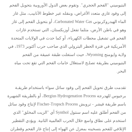
البتيوميني "الفحم الحجري". وتقوم بعض الدول الأوروبية بتحويل الفحم
إلى وقود غازي متعدد الأغراض، وبنقله عبر خطوط الأنابيب، مثل غاز
الماء الهيدروكربوني Carbonated Water Gas، أو بتحويل الفحم إلى غاز
وهو في باطن الأرض، مثلما تفعل أوزبكستان، التي تستخدم غازات
الفحم في تشغيل محطات الكهرباء، أو كما حدث في الولايات المتحدة
الأمريكية في فترة الحظر البترولي الذي صاحب حرب أكتوبر 1973، في
ولاية وايومنج Wyoming، حيث استغلت طبقة عميقة من الفحم
البتيوميني بطريقة تصلـح لاستغلال خامات الفحم التي تقع تحت مياه
البحر.
تقدمت طرق تحويل الفحم إلى وقود سائل سواء باستخدام طريقـة
برجيوس للهدرجة Bergius Hydrogenation Process، أو بالطريقة الشهيرة
باسم طريقة فيشر - تروبش Fischer-Tropsch Process لإنتاج وقود سائل
من الفحم أطلق عليه اسم سنتول Synthol أي "الزيت المخلق" الذي
استخدم على نطاق واسع خلال الحرب العالمية الثانية. ويؤدي التقطير
الإتلافي للفحم بتسخينه بمعزل عن الهواء إلى إنتاج غاز الفحم وقطران