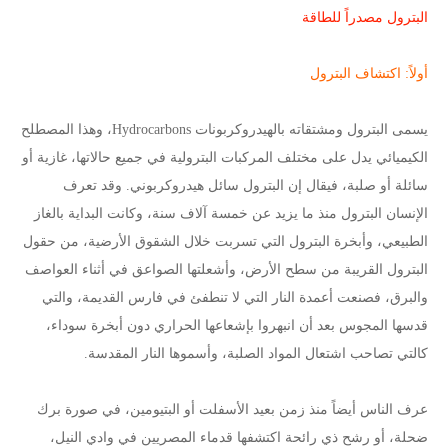
البترول مصدراً للطاقة
أولاً: اكتشاف البترول
يسمى البترول ومشتقاته بالهيدروكربونات Hydrocarbons، وهذا المصطلح
الكيميائي يدل على مختلف المركبات البترولية في جميع حالاتها، غازية أو
سائلة أو صلبة، فيقال إن البترول سائل هيدروكربوني. وقد تعرف
الإنسان البترول منذ ما يزيد عن خمسة آلاف سنة، وكانت البداية بالغاز
الطبيعي، وأبخرة البترول التي تسربت خلال الشقوق الأرضية، من حقول
البترول القريبة من سطح الأرض، وأشعلتها الصواعق في أثناء العواصف
والبرق، فصنعت أعمدة النار التي لا تنطفئ في فارس القديمة، والتي
قدسها المجوس بعد أن انبهروا بإشعاعها الحراري دون أبخرة سوداء،
كالتي تصاحب اشتعال المواد الصلبة، وأسموها النار المقدسة.
عرف الناس أيضاً منذ زمن بعيد الأسفلت أو البتيومين، في صورة برك
ضحلة، أو رشح ذي رائحة اكتشفها قدماء المصريين في وادي النيل،