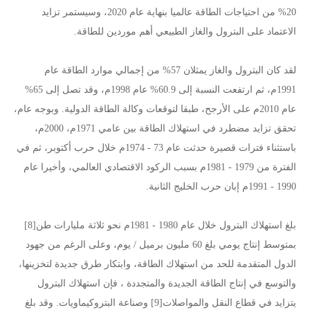
20% من احتياجات الطاقة عالميا بنهاية عام 2020، وسيستمر تزايد
الاعتماد على البترول والغاز الطبيعي أهم موردين للطاقة.
لقد كان البترول والغاز يمثلان 57% من إجمالي موارد الطاقة عام
1991م، ثم ارتفعت النسبة إلى 60.9% عام 1998م، وقد تصل إلى 65%
عام 2010م على الأرجح، طبقا لتوقعات وكالة الطاقة الدولية. وبوجه عام،
تحقق تزايد مضطرد في استهلاك الطاقة بين عامي 1971م، 2000م،
باستثناء فترات قصيرة حدثت عام 73 - 1974م خلال حرب أكتوبر، ثم في
الفترة من 1979 - 1981م بسبب الركود الاقتصادي العالمي، وأخيرا عام
1990 - 1991م إبان حرب الخليج الثانية.
بلغ استهلاك البترول خلال عام 1980 - 1981م نحو ثلاثة مليارات طن[8]
بمتوسط إنتاج يومي بلغ 60 مليون برميل / يوم، وعلى الرغم من جهود
الدول المتقدمة للحد من استهلاك الطاقة، وابتكار طرق جديدة لتخزينها،
والتوسع في إنتاج الطاقة الجديدة والمتجددة ، فإن استهلاك البترول
يتزايد في قطاع النقل والمواصلات[9] وصناعة البتروكيماويات. وقد بلغ