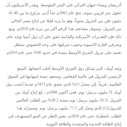
أذربيجان وميناء جيهان التركي على البحر المتوسط. ويقدر الأمريكيون أن
حقول بحر قزوين سوف تنتج عام 2002م حداً أدنى يتراوح ما بين 40-45
مليون طن من البترول سنوياً، وهو ما يزيد قليلا عن إنتاج مصر الحالي
من البترول، وسوف يتضاعف هذا الرقم أكثر من مرة عام 2010م، ومع
ذلك فإن التقديرات الأمريكية واليابانية تتفق على أن دول آسيا بوجه عام،
وشرقي القارة الآسيوية وجنوب شرقيها على وجه الخصوص ستظل
تعتمد على بترول الشرق الأوسط بنسبة في حدود 90% حتى عام 2010م.
وتعد أوبك، التي تشكل دول الشرق الأوسط أغلب أعضائها، المنتج
الرئيسي للبترول في عالمنا المعاصر، وستعود نسبة إسهامها في السوق
العالمية، قريباً، إلى معدل 53% الذي تحقق عام 1973م عندما أنتجت دول
أوبك 31 مليون برميل/ يوم. ففي أكتوبر 2000م ، بلغ إنتاج أوبك من
البترول 29.51 مليون برميل/ يوم بنسبة 38.2% من الطلب العالمي
للبترول[13] الذي وصل إلى 77.3 مليون برميل/ يوم. وسيتزايد هذا
الطلب باضطراد حتى عام 2010م، بغض النظر عن النمو المستهدف في
إنتاج الطاقة الجديدة والمتجددة والطاقة النووية.