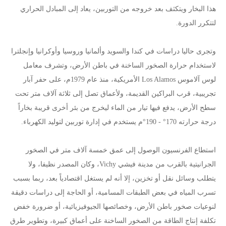
هذا البخار ويتكثف بعد خروجه من التوربين، يعاد إلى المبادل الحراري
لتتكرر الدورة.
وتجرى حاليا دراسات في كندا والسويد وألمانيا وروسيا وأوكرانيا وإنجلترا
لاستخدام حرارة الصخور الساخنة في باطن الأرض، وتشرف معامل
لوس آلاموس Los Alamos الأمريكية، منذ عام 1979م، على حفر آبار
تجريبية، قرب البراكين القديمة، ولأعماق تصل إلى ثلاثة آلاف متر تحت
سطح الأرض، يدفع فيها تيار من الماء ليخرج من بئر أخرى قريبة بخاراً
درجة حرارته 170° - 190°م يستخدم في إدارة توربين لتوليد الكهرباء.
استطاع الفرنسيون الوصول إلى عمق خمسة آلاف متر في الصخور
الجرانيتية بالقرب من مدينة فيشي Vichy، وكان المصدر نظيفا، ولا
يتطلب وسائل نقل أو تخزين، إلا أنه لم يستغل اقتصادياً بعد، ربما بسبب
تسرب المياه في بعض الطبقات المسامية، أو الحاجة إلى دراسات دقيقة
لنوعيات صخور باطن الأرض، وخصائصها الجيوفيزيائية، أو ضرورة خفض
تكلفة إنتاج الطاقة من الصخور الساخنة على أعماق كبيرة، وتطوير طرق