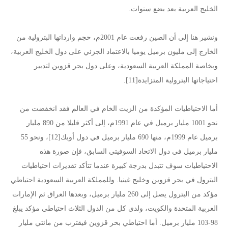
الخليج العربية بعد بضع سنوات.
ونشير هنا إلى أن الصين رفعت عام 2001م، حجم وارداتها البترولية من
الخارج إلى مليون برميل يوميا بالاعتماد الجزئي على دول الخليج العربية،
وبخاصة المملكة العربية السعودية، وعلى دول بحر قزوين لتدبير
احتياجاتها البترولية المتزايدة[11].
أما الاحتياطيات المؤكدة من الزيت الخام في العالم فقد انخفضت من
نحو 1001 مليار برميل في عام 1991م، إلى أكثر قليلا من 890 مليار
برميل عام 1999م، منها 690 مليار برميل في دول أوبك[12]، ونحو 55
مليار برميل في دول الاتحاد السوفيتي السابق، فإن صورة هذه
الاحتياطيات سوف تتبدل بدرجة كبيرة عندما تتأكد تقديرات احتياطيات
البترول في بحر قزوين وخليج غينيا. وللمملكة العربية السعودية احتياطي
مؤكد من البترول يصل إلى 260 مليار برميل، وبعدها العراق ثم الإمارات
العربية المتحدة والكويت، ولدى كل من الدول الثلاث احتياطي مؤكد يبلغ
98-103 مليار برميل. أما احتياطي بحر قزوين فيقترب من مائتي مليار