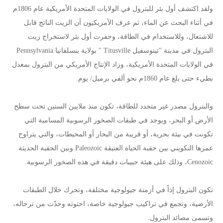
ولقد اكتشف أول بئر للبترول في الولايات المتحدة الأمريكية عام 1806م
في أثناء البحث عن الماء، ثم عرف الأمريكيون أن الزيت الناتج قابل
للاشتعال، وللاستخدام في الطاقة، وحفرت أول بئر لاستخراج زيت
البترول في مدينة "تيتوسفيل Titusville " بولاية بنسلفانيا Pennsylvania
في الولايات المتحدة الأمريكية، وزاد الإنتاج الأمريكي من البترول بمعدل
بطيء حتى بلغ عام 1860م نحو ألفي برميل/ يوم.
والبترول مصدر غير متجدد للطاقة، تكون منذ ملايين السنين تحت سطح
الأرض أو البحر، ويوجد في طبقات الصخور الرسوبية المسامية التي
تكونت في بيئة بحرية، أو قريبة من البحار أو المحيطات، والتي يتراوح
عمرها التكويني بين حقبة الحياة العتيقة Paleozoic وبين الحقبة الحديثة
Cenozoic، وذلك على هيئة حبيبات دقيقة في هذه الصخور الرسوبية.
تكون البترول إذاً في أزمنة جيولوجية مختلفة، وتحرك خلال الطبقات
الأرضية، وتجمع في تراكيب جيولوجية خاصة، احتوته وحدّت من ترحاله،
وتسمى مصائد البترول.