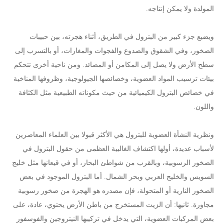
المولدة ولا يمكن إنتاجه.
ويضيع جزء كبير من البترول في الطريق، أثناء هجرته، بين حبيبات
الصخور، وفي الشقوق والصدوع والفجوات والمغارات، أو بالتسرب إلى
سطح الأرض ولا يصل إلى المكامن أو المصائد. ومن ناحية أخرى تتحكم
بيئات ترسيب المواد العضوية، وخصائصها الجيولوجية، وظروفها المناخية
في خصائص البترول الكيميائية من حيث مكوناته الطبيعية مثل الكثافة
واللون.
ونظرية النشأة العضوية للبترول هي الأكثر قبولا بين العلماء المعاصرين
لأسباب عديدة، أولها اكتشاف الغالبية العظمى من حقول البترول في
الصخور الرسوبية، وبالقرب من شواطئ البحار، أو في قيعانها مثل خليج
السويس والخليج العربي وبحر الشمال. أما البترول الموجود في بعض
الصخور النارية أو المتحولة، فإن مصدره هو الهجرة من صخور رسوبية
مجاورة. ثانيها: أن الزيت المستخرج من باطن الأرض يحتوي، عادة، على
بعض المركبات العضوية، التي يدخل في تركيبها النيتروجين والفوسفور