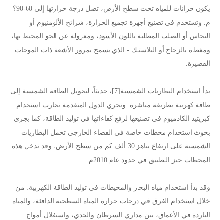
يكون خزانات للمياه تحت سطح الأرض، تصل درجة حرارتها إلى 60-90؟
م. وتستخدم في تصنيع أجهزة تجميع الحرارة، شرائح الألومنيوم أو
النحاس أو الصلب المطلية باللون الأسود، ومعزولة عن الجو المحيط بها،
ومغطاة بالزجاج أو البلاستيك - الذي يسمح بمرور الأشعة ذات الموجات
القصيرة.
بدأ استخدام البطاريات الشمسية[7]، حديثاً، لتحويل الطاقة الشمسية إلى
طاقة كهربية بطريقة مباشرة. وتجري الدول المتقدمة تجارب استخدام
كبريتيد الكادميوم في تصنيعها لرفع كفاءاتها في توليد الطاقة، كما يجري
بحوث استخدام محطات خاصة في الفضاء الخارجي تحمل البطاريات
الشمسية على ارتفاع يناهز 30 ألف كم من سطح الأرض، وقد تدخل هذه
المحطات حيز التطبيق في حدود عام 2010م.
وقد بدأ استخدام مياه البحار والمحيطات في توليد الطاقة الكهربية، من
خلال استخدام الفرق في درجات حرارة المياه السطحية الدافئة، والمياه
الباردة في الأعماق، بين مداري السرطان والجدي، واستغلال أمواج