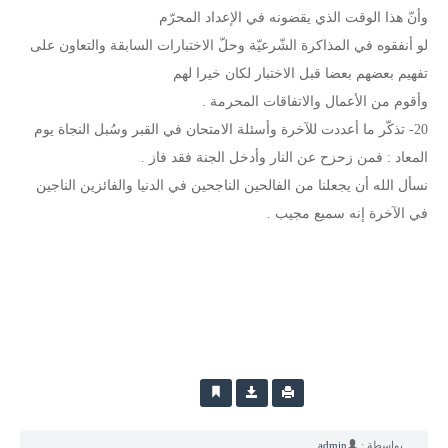
وأنّ هذا الوقت الذي يقضونه في الإعداد المحرّم
لو أنفقوه في المذاكرة الشّرعيّة وحلّ الاختبارات السابقة والتعاون على
تفهيم بعضهم بعضا قبل الاختبار لكان خيرا لهم
وأقوم من الأعمال والاتفاقات المحرمة .
20- تذكّر ما أعددت للآخرة وأسئلة الامتحان في القبر وسُبل النجاة يوم
المعاد : فمن زحزح عن النار وأدخل الجنة فقد فاز .
نسأل الله أن يجعلنا من الفالحين الناجحين في الدنيا والفائزين الناجين
في الآخرة إنه سميع مجيب .
بواسطة :
admin