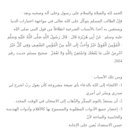
الحمد لله والصلاة والسلام على رسول وعلى آله وصحبه وبعد :
فإنّ الطالب المسلم يتوكّل على الله تعالى في مواجهة اختبارات الدنيا
ويستعين به آخذا بالأسباب الشرعية انطلاقاً من قول النبي صلى الله
عليه وسلم : عَنْ أَبِي هُرَيْرَةَ قَالَ : قَالَ رَسُولُ اللَّهِ صَلَّى اللَّهُ عَلَيْهِ وَسَلَّمَ
: الْمُؤْمِنُ الْقَوِيُّ خَيْرٌ وَأَحَبُّ إِلَى اللَّهِ مِنْ الْمُؤْمِنِ الضَّعِيفِ وَفِي كُلٍّ خَيْرٌ
احْرِصْ عَلَى مَا يَنْفَعُكَ وَاسْتَعِنْ بِاللَّهِ وَلا تَعْجَزْ . صحيح مسلم حديث رقم
2664.
ومن تلك الأسباب :
1- الالتجاء إلى الله بالدعاء بأي صيغة مشروعة كأن يقول ربّ اشرح لي
صدري ويسّر لي أمري .
2- أن يستعدّ بالنوم المبكّر والذّهاب إلى الامتحان في الوقت المحدد .
3- إحضار جميع الأدوات المطلوبة والمسموح بها كالأقلام وأدوات الهندسة
والحاسبة والساعة لأنّ
حسن الاستعداد يُعين على الإجابة .