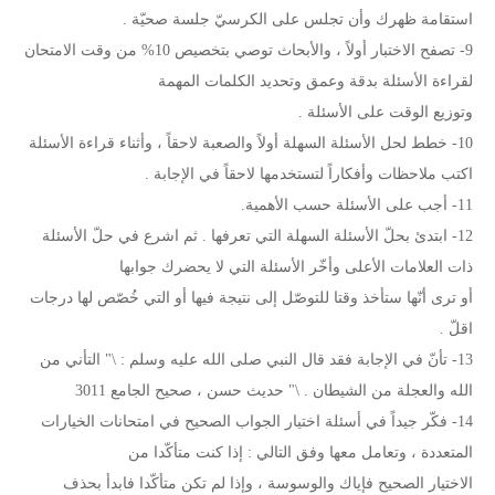
استقامة ظهرك وأن تجلس على الكرسيّ جلسة صحيّة .
9- تصفح الاختبار أولاً ، والأبحاث توصي بتخصيص 10% من وقت الامتحان
لقراءة الأسئلة بدقة وعمق وتحديد الكلمات المهمة
وتوزيع الوقت على الأسئلة .
10- خطط لحل الأسئلة السهلة أولاً والصعبة لاحقاً ، وأثناء قراءة الأسئلة
اكتب ملاحظات وأفكاراً لتستخدمها لاحقاً في الإجابة .
11- أجب على الأسئلة حسب الأهمية.
12- ابتدئ بحلّ الأسئلة السهلة التي تعرفها . ثم اشرع في حلّ الأسئلة
ذات العلامات الأعلى وأخّر الأسئلة التي لا يحضرك جوابها
أو ترى أنّها ستأخذ وقتا للتوصّل إلى نتيجة فيها أو التي خُصّص لها درجات
اقلّ .
13- تأنّ في الإجابة فقد قال النبي صلى الله عليه وسلم : \" التأني من
الله والعجلة من الشيطان . \" حديث حسن ، صحيح الجامع 3011
14- فكّر جيداً في أسئلة اختيار الجواب الصحيح في امتحانات الخيارات
المتعددة ، وتعامل معها وفق التالي : إذا كنت متأكّدا من
الاختيار الصحيح فإياك والوسوسة ، وإذا لم تكن متأكّدا فابدأ بحذف