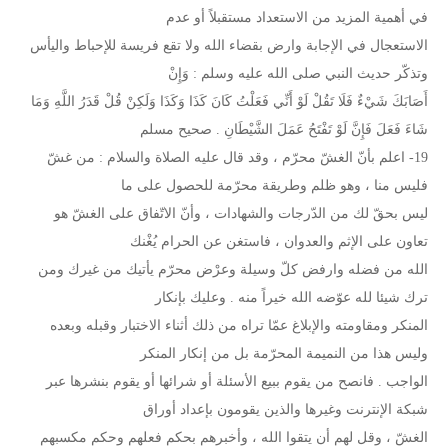
في أهمية المزيد من الاستعداد مستقبلاً أو عدم
الاستعجال في الإجابة وارض بقضاء الله ولا تقع فريسة للإحباط واليأس
وتذكّر حديث النبي صلى الله عليه وسلم : وَإِنْ
أَصَابَكَ شَيْءٌ فَلَا تَقُلْ لَوْ أَنِّي فَعَلْتُ كَانَ كَذَا وَكَذَا وَلَكِنْ قُلْ قَدَرُ اللَّهِ وَمَا
شَاءَ فَعَلَ فَإِنَّ لَوْ تَفْتَحُ عَمَلَ الشَّيْطَانِ . صحيح مسلم
19- اعلم بأنّ الغشّ محرّم ، وقد قال عليه الصلاة والسلام : من غشّ
فليس منا ، وهو ظلم وطريقة محرّمة للحصول على ما
ليس بحقّ لك من الدّرجات والشهادات ، وأنّ الاتّفاق على الغشّ هو
تعاون على الإثم والعدوان ، فاستغن عن الحرام يُغْنك
الله من فضله وارفض كلّ وسيلة وعرْض محرّم يأتيك من غيرك ومن
ترك شيئا لله عوّضه الله خيراً منه . وعليك بإنكار
المنكر ومقاومته والإبلاغ عمّا تراه من ذلك أثناء الاختبار وقبله وبعده
وليس هذا من النميمة المحرّمة بل من إنكار المنكر
الواجب . فانصح من يقوم ببيع الأسئلة أو شرائها أو يقوم بنشرها عبر
شبكة الإنترنت وغيرها والذين يقومون بإعداد أوراق
الغشّ ، وقل لهم أن يتقوا الله ، وأخبرهم بحكم فعلهم وحكم مكسبهم