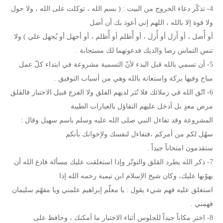
4- تذكّر دعاء الخروج من البيت : ( بسم الله ، توكلت على الله ، ولا حول
ولا قوة إلا بالله ، اللهم إني أعوذ بك أن أضل
أو أُضل ، أو أَزل أو أُزل ، أو أًظلم أو أُظلم ، أو أجهل أو يُجهل علي ) ولا
تنس التماس رضا والديك فدعوتهما لك مستجابة .
5- أن تسمي بالله قبل البدء لأنّ التسمية مشروعة في ابتداء كلّ عمل
مباح وفيها بركة واستعانة بالله وهي من أسباب التوفيق .
6- اتّق الله في زملائك فلا تُثر لديهم القلق ولا الفزع قبيل الاختبار فالقلق
مرض معدٍ بل أدخل عليهم التفاؤل بالعبارات الطيبة
المشروعة وقد تفاءل النبي صلى الله عليه وسلم باسم سهيل وقال :
سهُل لكم من أمركم ،فتفاءل لنفسك ولإخوانك بأنكم
ستقدمون امتحاناً جيداً .
7- ذكر الله يطرد القلق والتوتّر وإذا استغلقت عليك مسألة فادع الله أن
يهوّنها عليك، وكان شيخ الإسلام ابن تيمية رحمه الله إذا
استغلق عليه فهم شيء يقول : يا معلّم إبراهيم علمني ويا مفهّم سليمان
فهمني .
8- اختر مكاناً جيداً للجلوس أثناء الاختبار ما أمكنك ، وحافظ على