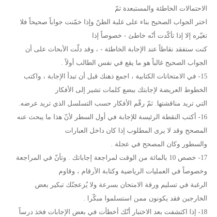
الاحتمالات الخاطئة والمستبعدة ثمّ
اختر الجواب الصحيح بناء على غلبة الظنّ وإذا خمّنت جواباً صحيحاً فلا
تغيّره إلا إذا تأكّدت أنّه خاطئ - خصوصاً إذا
كنت ستفقد نقاطاً عند الإجابة الخاطئة - ، وقد دلّت الأبحاث على أن
الجواب الصحيح غالباً هو ما يقع في نفس الطالب أولاً .
15- في الامتحانات الكتابية ، اجمع ذهنك قبل أن تبدأ الإجابة ، واكتب
الخطوط العريضة لإجابتك ببضع كلمات تشير إلى الأفكار
التي تريد مناقشتها. ثمّ رقّم الأفكار حسب التسلسل الذي تريد عرضه.
16- أكتب النقطة الرئيسة للإجابة في أول السطر لأنّ هذا ما يبحث عنه
المصحح وقد لا يرى المطلوب إذا كان داخل العبارات
والسطور وكان المصحح في عجلة .
17- خصص 10 بالمائة من الوقت لمراجعة إجاباتك . وتأنّ في المراجعة
وخصوصاً في العمليات الرياضية وكتابة الأرقام ، وقاوم
الرغبة في تسليم ورقة الامتحان بسرعة ولا يُزعجنّك تبكير بعض
الخارجين فقد يكونون ممن استسلموا مبكّرا .
18- إذا اكتشفت بعد الاختبار أنّك أخطأت في بعض الإجابات فخذ درساً