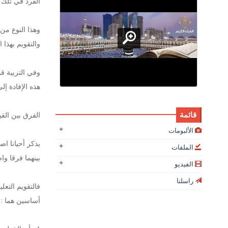
الفرد في تلك 
وهذا النوع من 
والتقويم بهذا 
وفي التربية ق
هذه الإفادة إ
قائمة
الفرق بين القي
الألبومات
يذكر أحيانا اص
الملفات
بينهما فرقا وا
الفيديو
راسلنا
فالتقويم التعل
أساسين هما :