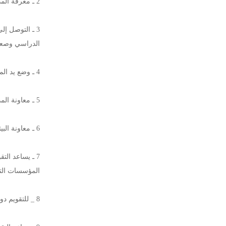
2 ـ معرفة المدى الذي وصل أليه الدارسون ، وفي اكتسابهم لأنواع معينه من العادات والمهارات التي تكونت عندهم نتيجة ممارسة أنواع معينة من أوجه النشاط .
3 ـ التوصل إ
الدراسي وصعوب
4 ـ وضع يد المعلم على نتائج عمله ، ونشاطه بحيث يستطيع أن يدعمها ، أو يغير فيهما نحو الأفضل سواء في طريق التدريس ، أو أساليب التعامل مع الطلاب .
5 ـ معاونة المدرسة في توزيع الطلاب على الفصول الدراسية وفي أوجه المناشط المختلفة التي تناسبهم ن وتوجيههم في اختبار ما يدرسونه ، وما يمارسونه .
6 ـ معاونة البيئة المنزلية للطلاب على فهم ما يجري في البيئة المدرسية طلبا للتعاون بين المدرسة ، والبيت لتحسين نتائج الطالب العلمية .
7 ـ يساعد ال
المؤسسات التع
8 _ للتقويم دور فاعل في توجيه المعلم لطلابه بناء على ما بينهم من فروق تتضح أثناء عمله معهم .