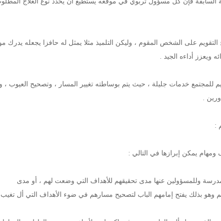
ؤية السابقة فإن كل مسؤول تربوي في موقعه يستطيع أن يحدد نوع العلاج المطل
ج التقويم على الشخص المقوم ، وليكن التلميذ مثلا يمثل له حافزا يجعله يدرك مو
ه ويعزز أداءه الجيد .
قويم للمجتمع خدمات جليلة ، حيث يتم بوساطته تغيير المسار ، وتصحيح العيوب ، و
ورين .
 :
 ومهام يمكن إبرازها في التالي :
يهم وهو بذلك يفتح إمامهم الباب لتصحيح مسارهم في ضوء الأهداف التي أل تغيب 