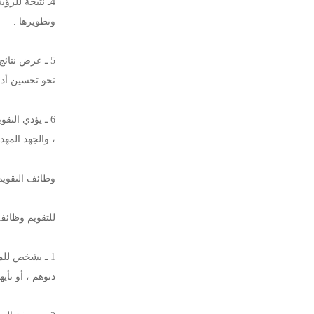
4ـ نتيجة للر
وتطويرها .
5 ـ عرض نتائ
نحو تحسين أدائ
6 ـ يؤدي الت
، والجهد المهد
وظائف التقويم
للتقويم وظائف
1 ـ يشخص للمدرسة وللمسؤولين عنها مدى تحقيقهم للأهداف التي وضعت لهم ، أو مدى
دنوهم ، أو نأ