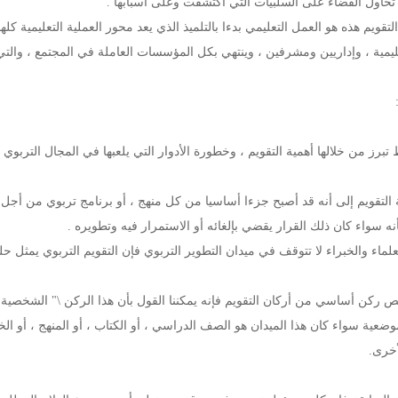
 تحاول القضاء على السلبيات التي اكتشفت وعلى أسبابها .
تقويم هذه هو العمل التعليمي بدءا بالتلميذ الذي يعد محور العملية التعليمية كله
ية ، وإداريين ومشرفين ، وينتهي بكل المؤسسات العاملة في المجتمع ، والتي ي
تبرز من خلالها أهمية التقويم ، وخطورة الأدوار التي يلعبها في المجال التربوي 
ية التقويم إلى أنه قد أصبح جزءا أساسيا من كل منهج ، أو برنامج تربوي من أجل
نه سواء كان ذلك القرار يقضي بإلغائه أو الاستمرار فيه وتطويره .
علماء والخبراء لا تتوقف في ميدان التطوير التربوي فإن التقويم التربوي يمثل ح
خيص ركن أساسي من أركان التقويم فإنه يمكننا القول بأن هذا الركن \" الشخصية 
ضعية سواء كان هذا الميدان هو الصف الدراسي ، أو الكتاب ، أو المنهج ، أو الخ
خرى.