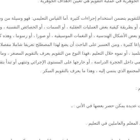
ج للتقويم يتضمن استخدام إجراءات كثيرة .أما القياس التعليمي: فهو وسيلة من
 أو بطريقة كيفية بعض العمليات العقلية ، أو السمات ، أو الخصائص النفسية ،
و بعض الأشكال الهندسية ، أو النغمات الموسيقية ، أو صورا ، أو رسوما ، وهذه 
واعا كثيرة ، ومن العسير على الباحث أن يضع لهذا المصطلح تعريفا شاملا مفصل
لميذ ، أو نموه خلال التعليم ،فهذا النوع من التقويم يعرف بالتقويم المصغر ، وما 
مي داخل الحجرة الدراسة ، أو خارجها على المستوى الإجرائي وتنتهي أو تبدأ بتقد
لمجتمع الذي ينتمي إليه ، وهذا ما يعرف بالتقويم المبكر .
 :
ت عديدة يمكن حصر بعضها في الأتي : ـ