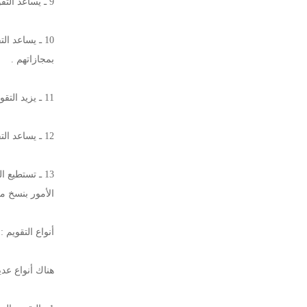
9 ـ يساعد التقويم على تطوير الناهج ، بحيث تلاحق التقدم العلمي والتربوي المعاصر .
10 ـ يساعد ا
بمجازاتهم .
11 ـ يزيد التقويم من دافعية التعلم عند الطلاب حيث يبذلون جهودا مضاعفة قرب الاختبارات فقط .
12 ـ يساعد التقويم المشرفين التربويين على معرفة مدى نجاح المعلمين في أداء رسالتهم ومدى كفايتهم في أدائها .
13 ـ تستطيع
الأمور بنسخ منه
أنواع التقويم :
هناك أنواع عد