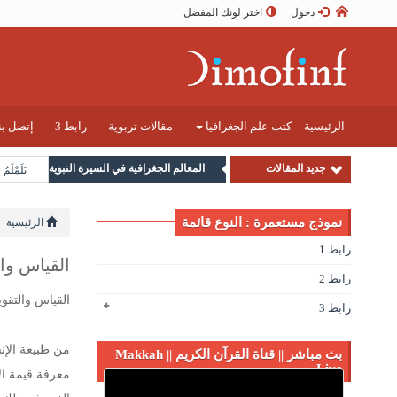
دخول
اختر لونك المفضل
الرئيسية
كتب علم الجغرافيا
مقالات تربوية
رابط 3
إتصل بن
جديد المقالات
المعالم الجغرافية في السيرة النبوية
يَلَمْلَمُ
نموذج مستعمرة : النوع قائمة
الرئيسية
رابط 1
القياس وا
رابط 2
القياس والتقوي
رابط 3
من طبيعة الإنس
بث مباشر || قناة القرآن الكريم || Makkah
Live
معرفة قيمة ال