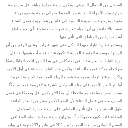
الساحل من الشمال الشرقي، وتكون درجة حرارة مياهه أقل من درجة
حرارة مياه الأجزاء الداخلية من المحيط بحوالي درجة ونصف درجة
مئوية، وترجع هذه البرودة النسبية إلى عاملين هما برودة فصل الشتاء
نفسه بالإضافة إلى أن المياه تتحرك نحو خط الاستواء، أي نحو مناطق
أشد حرارة من المناطق التي تأتي منها.
ويستمر نظام التيارات بهذا الشكل حتى شهر فبراير، وعلى الرغم من أن
الرياح الموسمية الجنوبية الغربية لا تكون عندئذ قد بدأت هبوبها بعد فإن
دورة التيارات البحرية تبدأ في الانعكاس في هذا الشهر لتأخذ اتجاهًا متفقًا
مع اتجاه حركة عقرب الساعة، وتكون هذه التيارات بطيئة في أول الأمر،
ولكن سرعتها تزداد بمجرد بدء هبوب الرياح الموسمية الجنوبية الغربية.
أما أثر البحر الأحمر على مناخ السواحل الشرقية لإفريقية فمحدود جدًّا
بسبب صغر مساحته مع ملاحظة أن هذا الأثر يكون أقل وضوحًا في فصل
الصيف منه في فصل الشتاء؛ لأن البحر الأحمر يعتبر من البحار الدافئة
طول السنة، ولهذا فإن تأثيره الملطف على درجة حرارة السواحل
المطلة عليه يكون محدودًا جدًّا، ويتراوح درجة حرارة سطح الماء lفي
القسم الشمالي من هذا البحر ما بين 22ْ في يناير و27ْمئوية في يوليو،