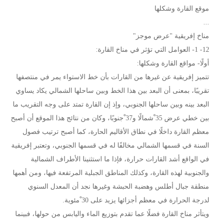
موقع القارة وشكلها
...
مناخ إفريقية "عرض موجز"
12- 1- العوامل التي تؤثر في مناخ القارة:
أولًا- مواقع القارة وشكلها:
تتميز إفريقية عن غيرها من القارات بأن خط الاستواء يمر في منتصفها
تقريبًا، بمعنى أن البعد بين هذا الخط وبين ساحلها الشمالي يكاد يساوي
البعد بينه وبين ساحلها الجنوبي، وإذ إن القارة تمتد على وجه التقريب ما
بين خطي عرض 35 ْشمالًا و37 ْجنوبًا، وكان من نتائج هذا الموقع أن أصبح
معظم القارة داخلًا في نطاق الأقاليم الحارة، كما أصبح ترتيب فصول
السنة في قسمها الشمالي مخالفًا له في قسمها الجنوبي، وتعتبر إفريقية
في الواقع أشد القارات حرارة، فإذا ما استثنينا الأطراف الشمالية
والجنوبية لهذه القارة، وكذلك المناطق الجبلية المرتفعة فيها، ومن أهمها
منطقة جبال أطلس وهضبة الحبشة وغيرها نجد أن المعدل السنوي
لدرجة الحرارة في معظم أجزائها يزيد على 30 ْمئوية.
ويتأثر مناخ القارة فضلًا عما تقدم بتوزيع الماء واليابس من حولها، فبينما