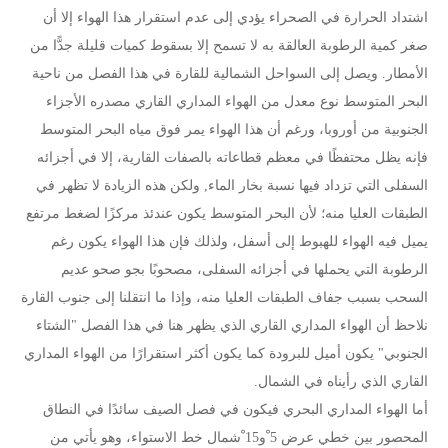
اشتداد الحرارة في الصحراء يؤدي إلى عدم استقرار هذا الهواء إلا أن
صغر كمية الرطوبة العالقة به لا تسمح إلا بسقوط كميات قليلة جدًّا من
الأمطار. ويصل إلى السواحل الشمالية للقارة في هذا الفصل من ناحية
البحر المتوسط نوع معدل من الهواء المداري القاري مصدره الأجزاء
الجنوبية من أوروبا، ورغم أن هذا الهواء يمر فوق مياه البحر المتوسط
فإنه يظل محتفظًا في معظم قطاعاته بالصفات القارية، إلا في أجزائه
السفلى التي تزداد فيها نسبة بخار الماء, ولكن هذه الزيادة لا تظهر في
الطبقات العليا منه؛ لأن البحر المتوسط يكون عندئذ مركزًا لضغط مرتفع
يميل فيه الهواء للهبوط إلى أسفل، ولذلك فإن هذا الهواء يكون رغم
الرطوبة التي يحملها في أجزائه السفلى، مصحوبًا بجو صحو عديم
السحب بسبب جفاف الطبقات العليا منه، وإذا ما انتقلنا إلى جنوب القارة
نلاحظ أن الهواء المداري القاري الذي يظهر هنا في هذا الفصل "الشتاء
الجنوبي" يكون أميل للبرودة كما يكون أكثر استقرارًا من الهواء المداري
القاري الذي رأيناه في الشمال.
أما الهواء المداري البحري فيكون في فصل الصيف سائدًا في النطاق
المحصور بين خطي عرض 5 ْو15 ْشمال خط الاستواء، وهو يأتي من