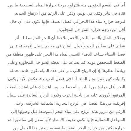
أما في القسم الجنوبي منه فتتراوح درجة حرارة المياه السطحية ما بين
28ْ في يناير و32ْ في يوليو، ولكن على الرغم من الارتفاع الشديد
لدرجة حرارة مياه هذا البحر في فصل الصيف فإنها تكون على أي حال
أقل من درجة حرارة السواحل المجاورة.
وبخلاف الحال بالنسبة للبحر الأحمر نلاحظ أن البحر المتوسط له أثر
عظيم على مظاهر الجو وأحوال المناخ في معظم شمال إفريقية، ففي
فصل الشتاء يساعد الدفء النسبي لمياه هذا البحر على ظهور منطقة من
الضغط المنخفض فوقه كما يساعد على تدفئة السواحل المجاورة وعلى
زيادة أمطارها؛ إذ إن الرياح التي تمر على هذه المياه تكون عادة محملة
بكميات كبيرة من بخار الماء. أما في فصل الصيف فتنعكس الآية ويكون
البحر أقل حرارة من اليابس المحيط به، ويساعد ذلك على امتداد الضغط
المرتفع الآزوري عليه من ناحية الغرب وتكون الرياح السائدة على شمال
إفريقية في هذا الفصل هي الرياح التجارية الشمالية الشرقية، وعلى
الرغم من مرور هذه الرياح على مياه البحر المتوسط قبل وصولها إلى
السواحل الشمالية فإنها تكون عديمة الأمطار لأنها تنتقل إلى مناطق أشد
حرارة بكثير من حرارة البحر المتوسط نفسه، ويعتبر هذا العامل من