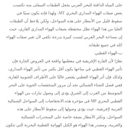
على المياه الدافئة للبحر العربي يجعل الطبقات السفلى منه تكتسب
بعض صفات الهواء المداري البحري MT، ولهذا فإنه يكون سببًا في
سقوط قليل من الأمطار على هذه السواحل، ولكن يلاحظ أن الطبقات
العليا من هذا الهواء تظل محتفظة بصفات الهواء المداري القاري، حيث
إن مساحة البحر العربي ليست كبيرة بدرجة تكفي لأن تغير صفات الهواء
كله في جميع طبقاته.
ب-الهواء القطبي:
نظرًا لأن القارة الإفريقية في معظمها واقعة في العروض الحارة فإن
تأثير الهواء القطبي في مناخها يكون أقل بكثير من تأثير الهواء المداري،
ولذلك فإن أثر الهواء القطبي يقتصر غالبًا على الأطراف الجنوبية للقارة،
ففي فصل الشتاء الشمالي نجد أن مرور المنخفضات الجوية على البحر
المتوسط من الغرب إلى الشرق يؤدي إلى وصول تيارات من الهواء
القطبي البحري MP في مؤخره هذه الانخفاضات إلى السواحل الشمالية
الغربية لإفريقية، حيث يؤدي وصولها إلى سقوط الأمطار على هذه
السواحل، وتكثر الأمطار بصفة خاصة على المنحدرات الشمالية
والغربية، ومصدر هذا الهواء هو الكتل الهوائية القطبية البحرية التي تتكون