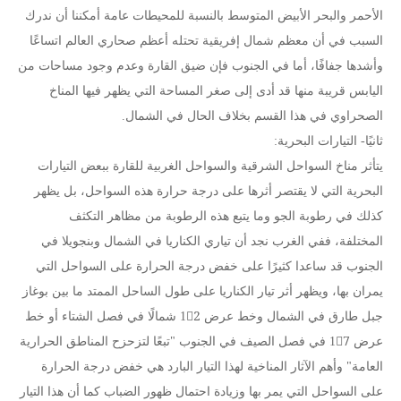
الأحمر والبحر الأبيض المتوسط بالنسبة للمحيطات عامة أمكننا أن ندرك
السبب في أن معظم شمال إفريقية تحتله أعظم صحاري العالم اتساعًا
وأشدها جفافًا، أما في الجنوب فإن ضيق القارة وعدم وجود مساحات من
اليابس قريبة منها قد أدى إلى صغر المساحة التي يظهر فيها المناخ
الصحراوي في هذا القسم بخلاف الحال في الشمال.
ثانيًا- التيارات البحرية:
يتأثر مناخ السواحل الشرقية والسواحل الغربية للقارة ببعض التيارات
البحرية التي لا يقتصر أثرها على درجة حرارة هذه السواحل، بل يظهر
كذلك في رطوبة الجو وما يتبع هذه الرطوبة من مظاهر التكثف
المختلفة، ففي الغرب نجد أن تياري الكناريا في الشمال وبنجويلا في
الجنوب قد ساعدا كثيرًا على خفض درجة الحرارة على السواحل التي
يمران بها، ويظهر أثر تيار الكناريا على طول الساحل الممتد ما بين بوغاز
جبل طارق في الشمال وخط عرض 12ْ شمالًا في فصل الشتاء أو خط
عرض 17ْ في فصل الصيف في الجنوب "تبعًا لتزحزح المناطق الحرارية
العامة" وأهم الآثار المناخية لهذا التيار البارد هي خفض درجة الحرارة
على السواحل التي يمر بها وزيادة احتمال ظهور الضباب كما أن هذا التيار