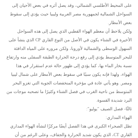
على المحيط الأطلسي الشمالي، وقد يصل أثره في بعض الأحيان إلى
السواحل الشمالية لجمهورية مصر العربية وليبيا حيث يؤدي إلى سقوط
بعض الأمطار.
ولكن يلاحظ أن معظم الهواء القطبي الذي يصل إلى هذه السواحل
الأخيرة في الشتاء يكون في الأصل من النوع القاري CP الذي ينشأ على
السهول الوسطى والشمالية لأوروبا، ولكن مروره على المياه الدافئة
للبحر المتوسط يؤدي إلى رفع درجة الحرارة الطبقة السفلى منه وارتفاع
نسبة بخار الماء بها، كما يؤدي إلى ظهور حالة عدم استقرار في هذا
الهواء، ولهذا فإنه يكون سببًا في سقوط بعض الأمطار على شمال ليبيا
ومصر. وهو يأتي عادة في مؤخرة المنخفضات الجوية التي تغزو البحر
المتوسط من ناحية الغرب في فصل الشتاء وكثيرًا ما تصحبه موجات من
البرد شديدة القسوة.
ثالثًا- فصل الصيف "يوليو":
الهواء المداري:
تظل الصحراء الكبرى في هذا الفصل أيضًا مركزًا لنشأة الهواء المداري
القاري CT، الذي يكون شديد الحرارة والجفاف، وعلى الرغم من أن