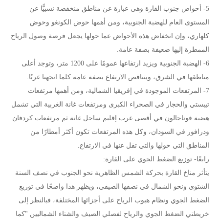
5- أحواض جنوب القارة وهي عبارة عن مناطق منخفضة نسبيًّا عن
المستوى العام للهضبة الجنوبية، ومن أهمها حوض الكونغو وحوض
كلهاري، وإن انخفاض هذه الأحواض عما حولها يجعل فرصة وصول الرياح
الممطرة إليها ضعيفة بصفة عامة.
6- الهضبة الجنوبية ويزيد ارتفاعها عمومًا على 1200 متر، وتوجد أعلى
مناطقها في الشرق، ويتناقص الارتفاع بصفة عامة كلما اتجهنا غربًا.
7- المرتفعات الموجودة في إفريقيا الشمالية، ومن أهمها مرتفعات
تيبستي والحجار في الصحراء الكبرى ومرتفعات غانة الغربية التي تشمل
هضبة فوتاجالون في أقصى غرب إقليم ساحل غانة ثم مرتفعات كردفان
ودرافور في السودان، وكل هذه المرتفعات تكون أكثر أمطارًا من
المناطق التي حولها والتي تقل عنها في الارتفاع.
رابعًا- توزيع الضغط الجوي على القارة:
يتأثر مناخ القارة بحركة الشمس الظاهرية نحو الجنوب في نصف السنة
الشتوي ونحو الشمال في نصفها الصيفي، ويظهر هذا واضحًا في توزيع
الضغط الجوي ونظام هبوب الرياح على أجزائها المختلفة، فبالنظر إلى
خريطتي الضغط الجوي والرياح لفصلي الصيف والشتاء الشماليين "كما