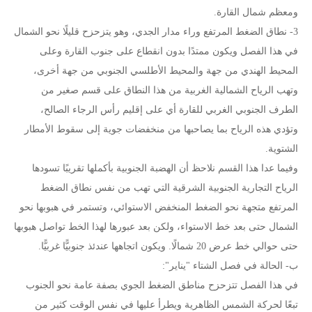
ومعظم شمال القارة.
3- نطاق الضغط المرتفع وراء مدار الجدي، وهو يتزحزح قليلًا نحو الشمال
في هذا الفصل ويكون ممتدًا بدون انقطاع على جنوب القارة وعلى
المحيط الهندي من جهة والمحيط الأطلسي الجنوبي من جهة أخرى،
وتهب الرياح الشمالية الغربية من هذا النطاق على قسم صغير من
الطرف الجنوبي الغربي للقارة أي على إقليم رأس الرجاء الصالح،
وتؤدي هذه الرياح بما يصاحبها من منخفضات جوية إلى سقوط الأمطار
الشتوية.
وفيما عدا هذا القسم نلاحظ أن الهضبة الجنوبية بأكملها تقريبًا تسودها
الرياح التجارية الجنوبية الشرقية التي تهب من نفس نطاق الضغط
المرتفع متجهة نحو الضغط المنخفض الاستوائي، وتستمر في هبوبها نحو
الشمال حتى بعد خط الاستواء، ولكن بعد عبورها لهذا الخط تواصل هبوبها
حتى حوالي خط عرض 20 شمالًا. ويكون اتجاهها عندئذ جنوبيًّا غربيًّا.
ب- الحالة في فصل الشتاء "يناير":
في هذا الفصل تتزحزح مناطق الضغط الجوي بصفة عامة نحو الجنوب
تبعًا لحركة الشمس الظاهرية ويطرأ عليها في نفس الوقت كثير من