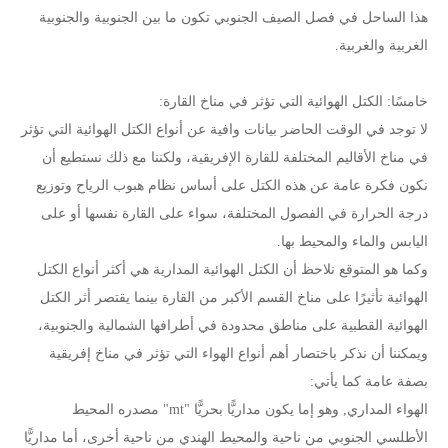
هذا الساحل في فصل الصيف الجنوبي تكون ما بين الجنوبية والجنوبية
الغربية والغربية.
خامسًا: الكتل الهوائية التي تؤثر في مناخ القارة:
لا توجد في الوقت الحاضر بيانات وافية عن أنواع الكتل الهوائية التي تؤثر
في مناخ الأقاليم المختلفة للقارة الإفريقية، ولكننا مع ذلك نستطيع أن
نكون فكرة عامة عن هذه الكتل على أساس نظام هبوب الرياح وتوزيع
درجة الحرارة في الفصول المختلفة، سواء على القارة نفسها أو على
اليابس والماء والمحيط بها.
وكما هو المتوقع نلاحظ أن الكتل الهوائية المدارية هي أكثر أنواع الكتل
الهوائية تأثيرًا على مناخ القسم الأكبر من القارة بينما يقتصر أثر الكتل
الهوائية القطبية على مناطق محدودة في أطرافها الشمالية والجنوبية،
ويمكننا أن نذكر باختصار أهم أنواع الهواء التي تؤثر في مناخ إفريقية
بصفة عامة كما يأتي:
الهواء المداري, وهو إما يكون مداريًّا بحريًّا "mt" مصدره المحيط
الأطلسي الجنوبي من ناحية والمحيط الهندي من ناحية أخرى، أما مداريًّا