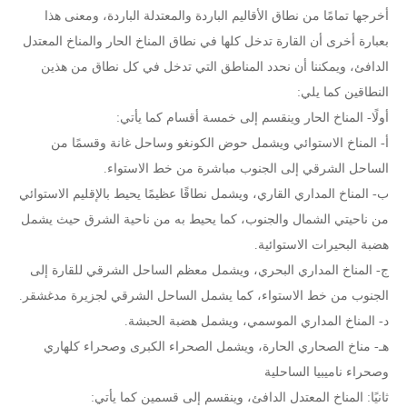
أخرجها تمامًا من نطاق الأقاليم الباردة والمعتدلة الباردة، ومعنى هذا
بعبارة أخرى أن القارة تدخل كلها في نطاق المناخ الحار والمناخ المعتدل
الدافئ، ويمكننا أن نحدد المناطق التي تدخل في كل نطاق من هذين
النطاقين كما يلي:
أولًا- المناخ الحار وينقسم إلى خمسة أقسام كما يأتي:
أ- المناخ الاستوائي ويشمل حوض الكونغو وساحل غانة وقسمًا من
الساحل الشرقي إلى الجنوب مباشرة من خط الاستواء.
ب- المناخ المداري القاري، ويشمل نطاقًا عظيمًا يحيط بالإقليم الاستوائي
من ناحيتي الشمال والجنوب، كما يحيط به من ناحية الشرق حيث يشمل
هضبة البحيرات الاستوائية.
ج- المناخ المداري البحري، ويشمل معظم الساحل الشرقي للقارة إلى
الجنوب من خط الاستواء، كما يشمل الساحل الشرقي لجزيرة مدغشقر.
د- المناخ المداري الموسمي، ويشمل هضبة الحبشة.
هـ- مناخ الصحاري الحارة، ويشمل الصحراء الكبرى وصحراء كلهاري
وصحراء ناميبيا الساحلية
ثانيًا: المناخ المعتدل الدافئ، وينقسم إلى قسمين كما يأتي: