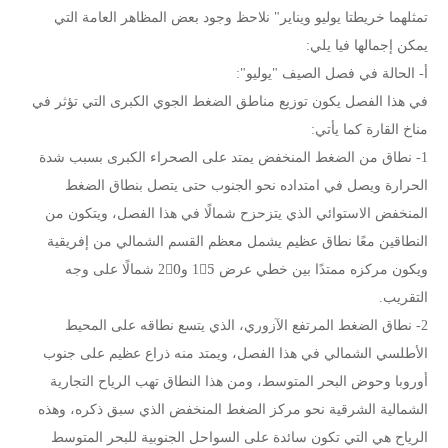
تمثلهما خريطتا يوليو ويناير" نلاحظ وجود بعض المظاهر العامة التي
يمكن إجمالها فيا يلي:
أ- الحالة في فصل الصيف "يوليو":
في هذا الفصل يكون توزيع مناطق الضغط الجوي الكبرى التي تؤثر في
مناخ القارة كما يأتي:
1- نطاق من الضغط المنخفض يمتد على الصحراء الكبرى بسبب شدة
الحرارة ويصل في امتداده نحو الجنوب حتى يتصل بنطاق الضغط
المنخفض الاستوائي الذي يتزحزح شمالًا في هذا الفصل، ويتكون من
النطاقين معًا نطاق عظيم يشمل معظم القسم الشمالي من إفريقية
ويكون مركزه ممتدًا بين خطي عرض 15ْ و20ْ شمالًا على وجه
التقريب.
2- نطاق الضغط المرتفع الآزوري، الذي يتسع نطاقه على المحيط
الأطلسي الشمالي في هذا الفصل، ويمتد منه ذراع عظيم على جنوب
أوروبا وحوض البحر المتوسط، ومن هذا النطاق تهب الرياح التجارية
الشمالية الشرقية نحو مركز الضغط المنخفض الذي سبق ذكره، وهذه
الرياح هي التي تكون سائدة على السواحل الجنوبية للبحر المتوسط