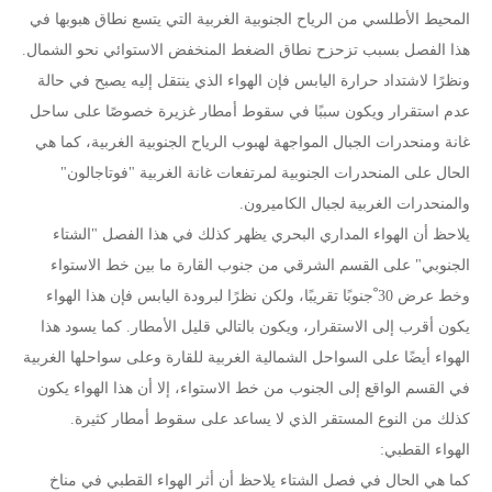
المحيط الأطلسي من الرياح الجنوبية الغربية التي يتسع نطاق هبوبها في
هذا الفصل بسبب تزحزح نطاق الضغط المنخفض الاستوائي نحو الشمال.
ونظرًا لاشتداد حرارة اليابس فإن الهواء الذي ينتقل إليه يصبح في حالة
عدم استقرار ويكون سببًا في سقوط أمطار غزيرة خصوصًا على ساحل
غانة ومنحدرات الجبال المواجهة لهبوب الرياح الجنوبية الغربية، كما هي
الحال على المنحدرات الجنوبية لمرتفعات غانة الغربية "فوتاجالون"
والمنحدرات الغربية لجبال الكاميرون.
يلاحظ أن الهواء المداري البحري يظهر كذلك في هذا الفصل "الشتاء
الجنوبي" على القسم الشرقي من جنوب القارة ما بين خط الاستواء
وخط عرض 30 ْجنوبًا تقريبًا، ولكن نظرًا لبرودة اليابس فإن هذا الهواء
يكون أقرب إلى الاستقرار، ويكون بالتالي قليل الأمطار. كما يسود هذا
الهواء أيضًا على السواحل الشمالية الغربية للقارة وعلى سواحلها الغربية
في القسم الواقع إلى الجنوب من خط الاستواء، إلا أن هذا الهواء يكون
كذلك من النوع المستقر الذي لا يساعد على سقوط أمطار كثيرة.
الهواء القطبي:
كما هي الحال في فصل الشتاء يلاحظ أن أثر الهواء القطبي في مناخ