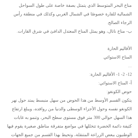
مناخ البحر المتوسط الذي يتمثل بصفة خاصة على طول السواحل
الشمالية للقارة خصوصًا في الشمال الغربي وكذلك في منطقة رأس
الرجاء الصالح.
ب- مناخ ناتال، وهو يمثل المناخ المعتدل الدافئ في شرق القارات.
الأقاليم الحارة
المناخ الاستوائي
...
12- 2- 1- الأقاليم الحارة:
أ- المناخ الاستوائي:
حوض الكونغو:
يتكون القسم الأوسط من هذا الحوض من سهل منبسط يمتد حول نهر
الكونغو نفسه وحول الأجزاء الوسطى والدنيا من روافده، ويبلغ ارتفاع
هذا السهل حوالي 300 متر فوق مستوى سطح البحر، وتنمو به غابات
كثيفة دائمة الخضرة تتخللها في مواضع متفرقة مناطق صغيرة يقوم فيها
الوطنيون ببعض الزراعة المتنقلة، وتحيط بهذا القسم من جميع الجهات