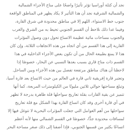
نجد أن كتلة أوراسيا تؤثر تأثيرًا واضحًا على مناخ الأجزاء الشمالية
والشمالية الشرقية نجد أن هذا التأثير لا يكاد يظهر في المناطق الواقعة
جنوب خط الاستواء، اللهم إلا في مناطق محدودة في شرق القارة،
وفيما عدا ذلك نلاحظ أن القسم الجنوبي تحيط به من الشرق والغرب
والجنوب مساحات مائية عظيمة الاتساع تحول دون وصول المؤثرات
القارية إلى هذا القسم من أي اتجاه من هذه الاتجاهات الثلاثة، وإن كان
هذا لا يمنع بطبيعة الحال من أن تكون بعض الأجزاء الداخلية في هذا
القسم ذات مناخ قاري بسبب بعدها النسبي عن البحار، خصوصًا إذا
لاحظنا أن هناك مناطق مرتفعة تفصل بين هذه الأجزاء وبين الساحل.
وتعتبر قارة إفريقية ثاني قارة في العالم من حيث الاتساع بعد قارة آسيا،
وتبلغ مساحتها حوالي ثلاثين مليونًا من الكيلومترات المربعة، كما أنها
تتميز عن بقية القارات بقلة تعاريج سواحلها قلة ظاهرة بدرجة لا تظهر
في أي قارة أخرى وقد كان اتساع القارة بهذا الشكل مع قلة تعاريج
سواحلها من أهم العوامل التي جعلت المؤثرات البحرية لا تتوغل فيها إلا
لمسافات محدودة جدًّا، خصوصًا في القسم الشمالي منها لأنه أعظم
اتساعًا بكثير من قسمها الجنوبي، فإذا أضفنا إلى ذلك صغر مساحة البحر