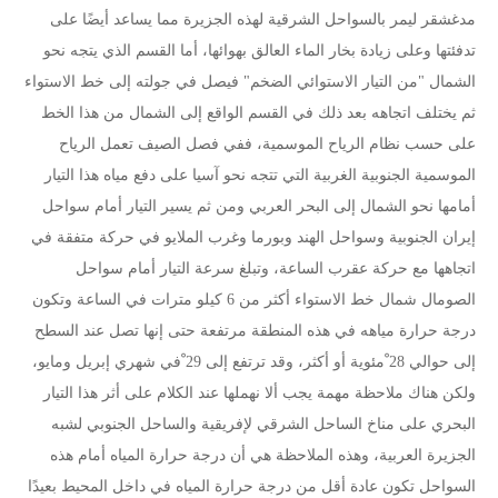
مدغشقر ليمر بالسواحل الشرقية لهذه الجزيرة مما يساعد أيضًا على
تدفئتها وعلى زيادة بخار الماء العالق بهوائها، أما القسم الذي يتجه نحو
الشمال "من التيار الاستوائي الضخم" فيصل في جولته إلى خط الاستواء
ثم يختلف اتجاهه بعد ذلك في القسم الواقع إلى الشمال من هذا الخط
على حسب نظام الرياح الموسمية، ففي فصل الصيف تعمل الرياح
الموسمية الجنوبية الغربية التي تتجه نحو آسيا على دفع مياه هذا التيار
أمامها نحو الشمال إلى البحر العربي ومن ثم يسير التيار أمام سواحل
إيران الجنوبية وسواحل الهند وبورما وغرب الملايو في حركة متفقة في
اتجاهها مع حركة عقرب الساعة، وتبلغ سرعة التيار أمام سواحل
الصومال شمال خط الاستواء أكثر من 6 كيلو مترات في الساعة وتكون
درجة حرارة مياهه في هذه المنطقة مرتفعة حتى إنها تصل عند السطح
إلى حوالي 28 ْمئوية أو أكثر، وقد ترتفع إلى 29 ْفي شهري إبريل ومايو،
ولكن هناك ملاحظة مهمة يجب ألا نهملها عند الكلام على أثر هذا التيار
البحري على مناخ الساحل الشرقي لإفريقية والساحل الجنوبي لشبه
الجزيرة العربية، وهذه الملاحظة هي أن درجة حرارة المياه أمام هذه
السواحل تكون عادة أقل من درجة حرارة المياه في داخل المحيط بعيدًا