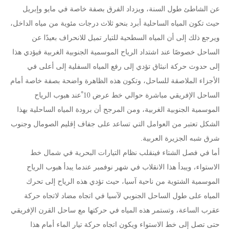
عن الشاطئ طول السنة، ويزداد الفرق بصفة خاصة في مايو وإبريل
حيث تكون المياه الساحلية أبرد بنحو ثلاث درجات مئوية من مياه الداخل،
ويرجع ذلك إلى أن المياه السطحية للتيار تميل للانحراف بعيدًا عن
الساحل خصوصًا عند اشتداد الرياح الموسمية الجنوبية الغربية فيؤدي هذا
إلى حدوث حركة انبثاق تؤدي إلى رفع المياه السفلية إلى أعلى في
الأجزاء الملاصقة للساحل، وتكون هذه الظاهرة واضحة بصفة خاصة أمام
الساحل الإفريقي مباشرة حوالي خط عرض 10 ْعند هبوب الرياح
الموسمية الجنوبية الغربية، ومن المرجح أن برودة المياه الساحلية بهذا
الشكل تعتبر من العوامل التي تساعد على جفاف إقليم الصومال وجنوب
شرق شبه الجزيرة العربية.
أما في فصل الشتاء فينقلب نظام التيارات البحرية في شمال خط
الاستواء، ويبدأ هذا الانقلاب في شهر نوفمبر عندما يبدأ هبوب الرياح
الموسمية الشتوية من ناحية آسيا، حيث تؤدي هذه الرياح إلى تحرك
المياه على طول الساحل الجنوبي لآسيا في اتجاه مضاد لاتجاه حركة
عقرب الساعة، وتستمر هذه المياه في حركتها مع ساحل القرن الإفريقي
حتى تصل إلى خط الاستواء ويكون اتجاه حركة تيار الماء أمام هذا