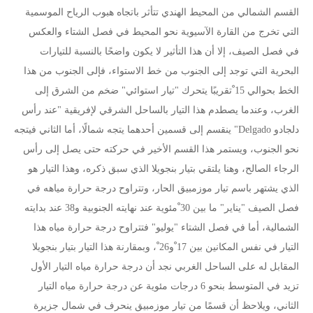
القسم الشمالي من المحيط الهندي تتأثر باتجاه هبوب الرياح الموسمية
التي تخرج من القارة الآسيوية نحو المحيط في فصل الشتاء والعكس
في فصل الصيف، إلا أن هذا التأثير لا يكون واضحًا بالنسبة للتيارات
البحرية التي توجد إلى الجنوب من خط الاستواء، فإلى الجنوب من هذا
الخط بحوالي 15 ْتقريبًا يتحرك "تيار استوائي" ضخم من الشرق إلى
الغرب، وعندما يصطدم هذا التيار بالساحل الشرقي لإفريقية "عند رأس
دلجادو Delgado" ينقسم إلى قسمين أحدهما يتجه شمالًا، أما الثاني فيتجه
نحو الجنوب، ويستمر هذا القسم الأخير في حركته حتى يصل إلى رأس
الرجاء الصالح، وهنا يلتقي بتيار بنجويلا الذي سبق ذكره، وهذا التيار هو
الذي يشتهر باسم تيار موزمبيق الحار، وتتراوح درجة حرارة مياهه في
فصل الصيف "يناير" ما بين 30 ْمئوية عند نهايته الجنوبية و38 عند بدايته
الشمالية، أما في فصل الشتاء "يوليو" فتتراوح درجة حرارة مياه هذا
التيار في نفس المكانين بين 17 ْو26 ْ، وبمقارنة هذا التيار بتيار بنجويلا
المقابل له على الساحل الغربي نجد أن درجة حرارة مياه التيار الأول
تزيد في المتوسط بنحو 6 درجات مئوية عن درجة حرارة مياه التيار
الثاني، ويلاحظ أن قسمًا من تيار موزمبيق ينحرف في شمال جزيرة