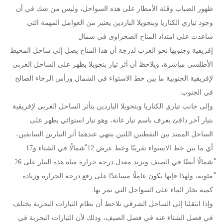
ظهور الضباب وقلة الأمطار على هذه السواحل، وليس من شك في أن
وجود تياري الكناريا وبنجويلا الباردين يعتبر من العوامل المهمة التي
ساعدت على امتداد المناخ الصحراوي في شمال
إفريقية وجنوبها نحو الغرب لدرجة أن هذا المناخ يصل إلى ساحل المحيط
الأطلسي مباشرة، ويلاحظ أن أثر تيار بنجويلا يظهر على الساحل الغربي
لإفريقية الجنوبية ما بين خط الاستواء في الشمال ورأس الرجاء الصالح
في الجنوب.
وإلى جانب تياري الكناريا وبنجويلا الباردين يتأثر الساحل الغربي لإفريقية
بتيار آخر دافئ يعرف باسم تيار غانة، وهو تيار استوائي يظهر على
الساحل الممتد بين النقطتين اللتين ينتهي عندهما أثر التيارين السابقين،
أي ما بين خط الاستواء تقريبًا وخط عرض 12 ْشمالًا في الشتاء و17
ْشمالًا أيضًا في الصيف ويزيد معدل درجة حرارة مياه هذه التيار على 26
ْمئوية، ولهذا فإنها تكون عاملًا مساعدًا على رفع درجة الحرارة وزيادة
كمية بخار الماء على السواحل التي تمر بها.
وإذا انتقلنا إلى الساحل الشرقي نلاحظ أن نظام التيارات البحرية يختلف
في فصل الشتاء عنه في فصل الصيف، وذلك لأن التيارات البحرية في