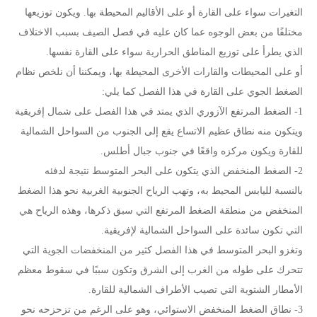
التغيرات سواء على القارة أو على الأقاليم المحيطة بها. ويكون توزيعها
مختلفًا من بعض الوجوه عما كان عليه في فصل الصيف بسبب الاختلاف
الذي يطرأ على توزيع المناطق الحرارية سواء على القارة نفسها.
أو على المحيطات والقارات الأخرى المحيطة بها، ويمكننا أن نلخص نظام
الضغط الجوي على القارة في هذا الفصل كما يلي:
1- الضغط المرتفع الآزوري الذي يمتد في هذا الفصل على شمال إفريقية
ويتكون منه نطاق عظيم الاتساع يقع إلى الجنوب من السواحل الشمالية
للقارة ويكون مركزه واقعًا في جنوب جبال أطلس.
2- الضغط المنخفض الذي يتكون على البحر المتوسط نتيجة لدفئه
بالنسبة لليابس المحيط به، وتهب الرياح الجنوبية الغربية نحو هذا الضغط
المنخفض من منطقة الضغط المرتفع التي سبق ذكرها، وهذه الرياح هي
التي تكون سائدة على السواحل الشمالية لإفريقية.
وتغزو البحر المتوسط في هذا الفصل كثير من المنخفضات الجوية التي
تتحرك على طوله من الغرب إلى الشرق وتكون سببًا في سقوط معظم
الأمطار الشتوية التي تصيب الأطراف الشمالية للقارة.
3- نطاق الضغط المنخفض الاستوائي، وهو على الرغم من تزحزحه نحو