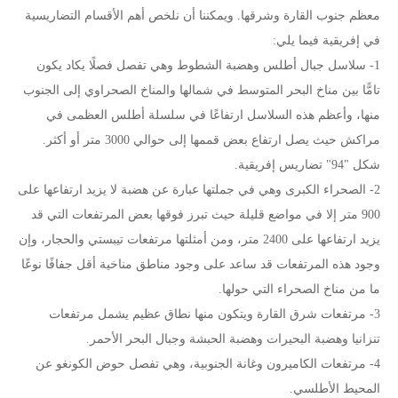
معظم جنوب القارة وشرقها. ويمكننا أن نلخص أهم الأقسام التضاريسية
في إفريقية فيما يلي:
1- سلاسل جبال أطلس وهضبة الشطوط وهي تفصل فصلًا يكاد يكون
تامًّا بين مناخ البحر المتوسط في شمالها والمناخ الصحراوي إلى الجنوب
منها، وأعظم هذه السلاسل ارتفاعًا في سلسلة أطلس العظمى في
مراكش حيث يصل ارتفاع بعض قممها إلى حوالي 3000 متر أو أكثر.
شكل "94" تضاريس إفريقية.
2- الصحراء الكبرى وهي في جملتها عبارة عن هضبة لا يزيد ارتفاعها على
900 متر إلا في مواضع قليلة حيث تبرز فوقها بعض المرتفعات التي قد
يزيد ارتفاعها على 2400 متر، ومن أمثلتها مرتفعات تيبستي والحجار، وإن
وجود هذه المرتفعات قد ساعد على وجود مناطق مناخية أقل جفافًا نوعًا
ما من مناخ الصحراء التي حولها.
3- مرتفعات شرق القارة ويتكون منها نطاق عظيم يشمل مرتفعات
تنزانيا وهضبة البحيرات وهضبة الحبشة وجبال البحر الأحمر.
4- مرتفعات الكاميرون وغانة الجنوبية، وهي تفصل حوض الكونغو عن
المحيط الأطلسي.