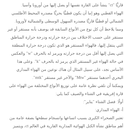
قاريًّا "ct" ينشأ على القارة نفسها أو يصل إليها من أوروبا وآسيا.
الهواء القطبي وهو إما أن يكون قطبيًّا بحريًّا مصدره المحيط الأطلسي
الشمالي أو قطبيًّا قاريًّا مصدره السهول الوسطى والشمالية لأوروبا.
ومما يلاحظ أن كل نوع من الأنواع السابقة قد يوصف بأنه مستقر أو غير
مستقر على حسب الاختلاف بين درجة حرارته ودرجة حرارة المناطق
التي ينتقل إليها، فالهواء المستقر هو الذي تكون درجة حرارة المنطقة
التي يصل إليها أقل من درجة حرارته ويرمز له بالحرف "w" والعكس
في حالة الهواء غير المستقر الذي يرمز له بالحرف "k". وعلى هذا
الأساس نجد، على سبيل المثال أن هناك نوعين من الهواء المداري
البحري أحدهما مستقر "Mtw" والآخر غير مستقر "mtk".
ويمكننا أن نلقي نظرة عامة على توزيع الأنواع المختلفة من الهواء على
قارة إفريقية في الشتاء والصيف كما يلي:
أولًا: فصل الشتاء "يناير":
أ- الهواء المداري:
تعتبر الصحراء الكبرى بسبب اتساعها وانسجام سطحها بصفة عامة من
أهم مناطق نشأة الكتل الهوائية المدارية القارية في العالم ct، ويتميز