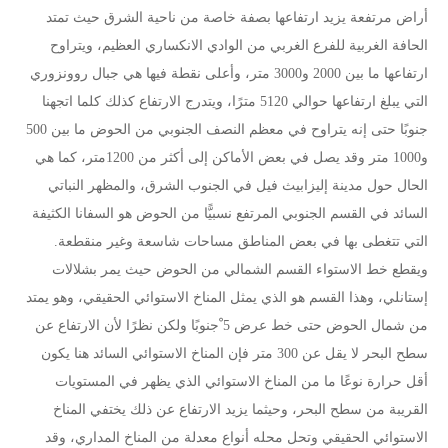
أراض مرتفعة يزيد ارتفاعها بصفة خاصة من ناحية الشرق حيث تمتد
الحافة الغربية للفرع الغربي من الوادي الانكساري العظيم، ويتراوح
ارتفاعها ما بين 2000 و3000 متر، وأعلى نقطة فيها هي جبال روونزوري
التي يبلغ ارتفاعها حوالي 5120 مترًا، ويتدرج الارتفاع كذلك كلما اتجهنا
جنوبًا حتى إنه يتراوح في معظم النصف الجنوبي من الحوض ما بين 500
و1000 متر وقد يصل في بعض الأماكن إلى أكثر من 1200متر، كما هي
الحال حول مدينة إليزابيث فيل في الجنوب الشرق، والمظهر النباتي
السائد في القسم الجنوبي المرتفع نسبيًّا من الحوض هو السفانا الكثيفة
التي تتغطى بها في بعض المناطق مساحات شاسعة وغير منقطعة.
ويقطع خط الاستواء القسم الشمالي من الحوض حيث يمر بشلالات
إستانلي، وهذا القسم هو الذي يمثل المناخ الاستوائي الحقيقي، وهو يمتد
من شمال الحوض حتى خط عرض 5 ْجنوبًا ولكن نظرًا لأن الارتفاع عن
سطح البحر لا يقل عن 300 متر فإن المناخ الاستوائي السائد هنا يكون
أقل حرارة نوعًا ما من المناخ الاستوائي الذي يظهر في المستويات
القريبة من سطح البحر، وحيثما يزيد الارتفاع عن ذلك يختفي المناخ
الاستوائي الحقيقي وتحل محله أنواع معدلة من المناخ المداري، وقد