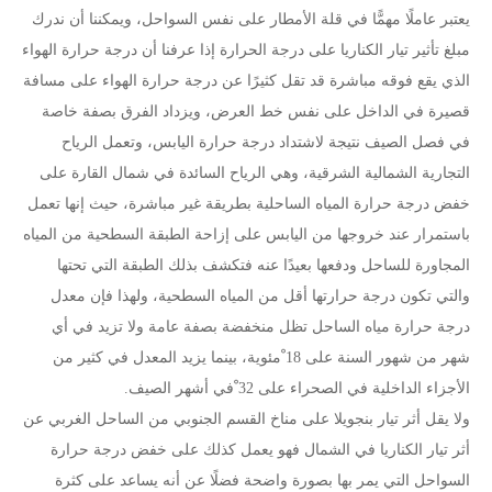
يعتبر عاملًا مهمًّا في قلة الأمطار على نفس السواحل، ويمكننا أن ندرك
مبلغ تأثير تيار الكناريا على درجة الحرارة إذا عرفنا أن درجة حرارة الهواء
الذي يقع فوقه مباشرة قد تقل كثيرًا عن درجة حرارة الهواء على مسافة
قصيرة في الداخل على نفس خط العرض، ويزداد الفرق بصفة خاصة
في فصل الصيف نتيجة لاشتداد درجة حرارة اليابس، وتعمل الرياح
التجارية الشمالية الشرقية، وهي الرياح السائدة في شمال القارة على
خفض درجة حرارة المياه الساحلية بطريقة غير مباشرة، حيث إنها تعمل
باستمرار عند خروجها من اليابس على إزاحة الطبقة السطحية من المياه
المجاورة للساحل ودفعها بعيدًا عنه فتكشف بذلك الطبقة التي تحتها
والتي تكون درجة حرارتها أقل من المياه السطحية، ولهذا فإن معدل
درجة حرارة مياه الساحل تظل منخفضة بصفة عامة ولا تزيد في أي
شهر من شهور السنة على 18 ْمئوية، بينما يزيد المعدل في كثير من
الأجزاء الداخلية في الصحراء على 32 ْفي أشهر الصيف.
ولا يقل أثر تيار بنجويلا على مناخ القسم الجنوبي من الساحل الغربي عن
أثر تيار الكناريا في الشمال فهو يعمل كذلك على خفض درجة حرارة
السواحل التي يمر بها بصورة واضحة فضلًا عن أنه يساعد على كثرة