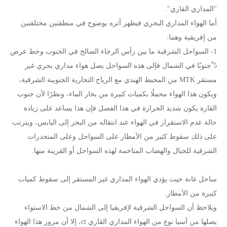
"المداري القاري".
أما الهواء المداري البحري فيظهر أثره بوضوح في منطقتين مختلفتين
من إفريقية وهما:
1- السواحل الشرقية ما بين رأس الرجاء الصالح في الجنوب وخط عرض
5 ْجنوبًا في الشمال فإلى هذه السواحل يصل هواء مداري بحري غير
مستقر MTK من المحيط الهندي مع الرياح التجارية الجنوبية الشرقية،
ويكون هذا الهواء محملًا بكميات كبيرة من بخار الماء، ونظرًا لأن جنوب
القارة يكون شديد الحرارة في هذا الفصل فإن هذا يساعد على زيادة
حالة عدم الاستقرار في الهواء عند انتقاله من البحر إلى اليابس، ويترتب
على ذلك سقوط كثير من الأمطار على السواحل وعلى المنحدرات
الشرقية للجبال والهضاب المتاخمة لهذه السواحل أو القريبة منها.
ساحل غانة حيث يؤدي الهواء المداري غير المستقر إلى سقوط كميات
كبيرة من الأمطار.
ويلاحظ أن السواحل الشرقية لإفريقيا إلى الشمال من خط الاستواء
يصلها من آسيا نوع من الهواء المداري القاري ct، إلا أن مرور هذا الهواء