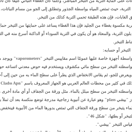
باتات على حماية التربة من التبخر المباشر، وكلما كان الغطاء النباتي كثيفًا كان ت
التربة، حيث تمتص المياه بواسطة الجذور وتنطلق إلى الجو من مسام النباتات، وإ
ق الغابات، فإن هذه الطبقة تحمي التربة كذلك من التبخر.
خر بلون التربة، والمعتاد هو أن يكون في التربة السوداء أو الداكنة أسرع منه في
اط التبخر.
زة خاصة عليها عمومًا اسم مقاييس التبخر "vaporometers" ويوجد منها نوعان رئيسيان هما:
 بواسطته التبخر من سطح مائي مكشوف ويستخدم فيه حوض معدني اتساعه حوال
ويعرض للجو، ثم يقاس الانخفاض الذي يطرأ على سطح الماء به من حين إلى آخر
في كثير من محطات العالم العربي هو الجهاز المعروف باسم "Cladss Apn".
بواسطته التبخر من سطح مبلل بالماء. مثل ورقة من الجفاف أو أي مادة أخرى مش
المعروف بجهاز "بيشي plass" وهو عبارة عن أنبوبة زجاجية مدرجة توضع منكسة
الماء يتبخر من سطح ورقة الجفاف التي تمتص بدورها الماء من الأنبوبة فينخفض 
خر أو بطئها، "شكل 46".