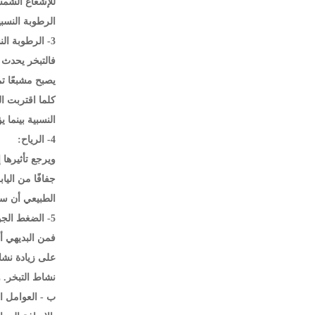
للإشعاع الشمس
الرطوبة النسبي
3- الرطوبة النسبية للهواء:
فالتبخر يحدث 
النسبية بينما 
4- الرياح:
ويرجع تأثيرها 
جفافًا من الي
الطبيعي أن سك
5- الضغط الجوى:
فمن البديهي أ
على زيادة نشا
نشاط التبخر. و
ب - العوامل ال