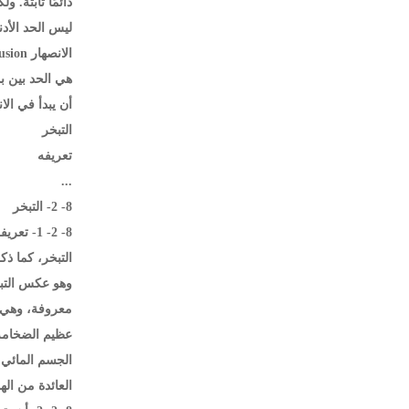
دائمًا ثابتة. 
ليس الحد الأدنى
هي الحد بين بد
أن يبدأ في الا
التبخر
تعريفه
...
8- 2- التبخر
8- 2- 1- تعريفه:
التبخر، كما ذك
وهو عكس التبخر
معروفة، وهي أ
الجسم المائي، 
العائدة من اله