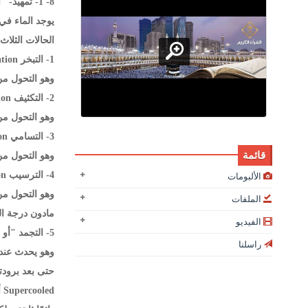
8- 1- تمهيد- "الحالات التي يوجد بها الماء في الجو":
يوجد الماء في 
الحالات الثلاث
1- التبخر Evaporation:
وهو التحول من 
2- التكثيف Condensation:
وهو التحول من 
3- التسامي Sublimation:
قائمة
وهو التحول من 
4- الترسيب Deposition:
الألبومات
وهو التحول من 
الملفات
مادون درجة التجمد Freezing Point "صفر مئوي أو 32 ف" أو 
الفيديو
5- التجمد "أو التبلور" Crystallisation أو Freezing:
راسلنا
وهو يحدث عندم