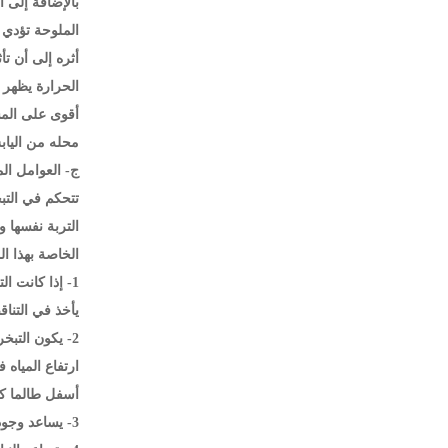
بالإضافة إلى 
الملوحة تؤدي 
أثره إلى أن ت
الحرارة يظهر أ
أقوى على المس
محله من اليابس
ج- العوامل الم
تتحكم في التب
التربة نفسها 
الخاصة بهذا ال
1- إذا كانت 
يأخذ في التناق
2- يكون التب
أسفل طالما كا
3- يساعد وجود طبقة مائية تحت التربة على زيادة التبخر، وكلما كانت هذه الطبقة قريبة من السطح كان تأثيرها أكبر.