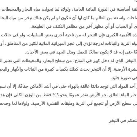
لقة أساسية في الدورة المائية العامة، ولولاه لما تحولت مياه البحار والمحيطا
حات واسعة من العالم ما كان لها أن تتكون لو لم يكن هناك تبخر من مياه البح
دى أو الضباب أو أي مظهر آخر من مظاهر التكثف في الطبيعة.
ه الأهمية الكبرى فإن التبخر له من ناحية أخرى بعض السلبيات، ولو في حالات خ
اه التربة والنباتات لدرجة تؤدي إلى عجز الميزانية المائية لكثير من المناطق، 
هقًا حتى إنه قد لا يكون صالحًا للعمل وبذل الجهد في بعض الأحيان.
تبخر. الذي له دخل كبير في المناخ، من سطح البحار، والمحيطات التي تعتبر ا
رة الأرضية. إلا أن التبخر يحدث كذلك بكميات كبيرة من النباتات والأنهار و
في صورة جليد.
 أحد المواد التي توجد دائمًا عالقة بالهواء حتى في أشد الأماكن جفافًا، إلا أن نس
الوزن الكلي لبخار الماء العالق بجو الأرض تقدر عم
 سطح الأرض أو تتجمع في التربة وطبقات القشرة الأرضية، ولولاها لما وجدت الح
تتحكم في التبخر