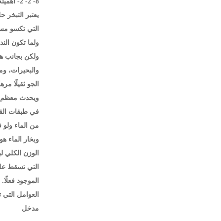
8- 2- 2- أهميته:
يعتبر التبخر ح
التي تكسو مسا
ولما تكون الن
ولكن بجانب هذ
والبحيرات، ومي
الجو ثقيلًا مر
ويحدث معظم ال
في طبقات القش
من الماء ولو 
وبخار الماء هو
التي تسقط على
الموجود فعلًا.
العوامل التي 
مدخل