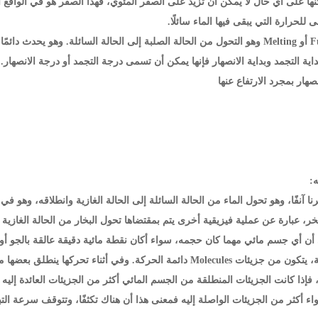
ولكنها على أي حال لا يمكن أن تزيد على الصفر المئوي، فهذا الصفر هو في الواقع ا
 للحرارة التي يبقى فيها الماء سائلًا.
الانصهار Fusion أو Melting وهو التحول من الحالة الصلبة إلى الحالة السائلة. و
اية التجمد وبداية الانصهار فإنها يمكن أن تسمى درجة التجمد أو درجة الانصهار. ول
نصهار بمجرد الارتفاع عنها
رنا آنفًا، وهو تحول الماء من الحالة السائلة إلى الحالة الغازية وانطلاقه، وهو ف
، عبارة عن عملية فيزيقية أخرى يتم بمقتضاها تحول البخار من الحالة الغازية إل
ن أي جسم مائي مهما كان حجمه، سواء أكان نقطة مائية دقيقة عالقة بالجو أو ب
عظيم الضخامة، يتكون من جزيئات Molecules دائمة الحركة. وفي أثن
فإذا كانت الجزيئات المنطلقة من الجسم المائي أكثر من الجزيئات العائدة إليه م
واء أكثر من الجزيئات الواصلة إليه فمعنى هذا أن هناك تكثفًا، وتتوقف سرعة الت