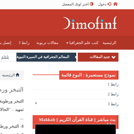
دخول
اختر لونك المفضل
الرئيسية
كتب علم الجغرافيا
مقالات تربوية
رابط 3
إتصل بن
جديد المقالات
المعالم الجغرافية في السيرة النبوية
يَلَمْلَمُ
نموذج مستعمرة : النوع قائمة
الرئيسية
رابط 1
التبخر ورط
رابط 2
التبخر ورطوبة 
رابط 3
تمهيد - "الحال
...
بث مباشر || قناة القرآن الكريم || Makkah
Live
8- التبخر ورطوبة الهواء