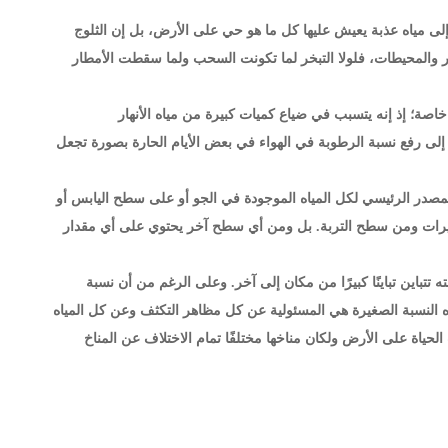
ت إلى مياه عذبة يعيش عليها كل ما هو حي على الأرض، بل إن الثلوج
ار والمحيطات، فلولا التبخر لما تكونت السحب ولما سقطت الأمطار
اصة؛ إذ إنه يتسبب في ضياع كميات كبيرة من مياه الأنهار
أو إلى رفع نسبة الرطوبة في الهواء في بعض الأيام الحارة بصورة تجعل
لمصدر الرئيسي لكل المياه الموجودة في الجو أو على سطح اليابس أو
البحيرات ومن سطح التربة. بل ومن أي سطح آخر يحتوي على أي مقدار
بته تتباين تباينًا كبيرًا من مكان إلى آخر. وعلى الرغم من أن نسبة
ومًا بنحو 5% فقط من الوزن الكلي فإن هذه النسبة الصغيرة هي المسئولية عن كل مظاهر التكثف وعن كل المياه
ياة على الأرض ولكان مناخها مختلفًا تمام الاختلاف عن المناخ