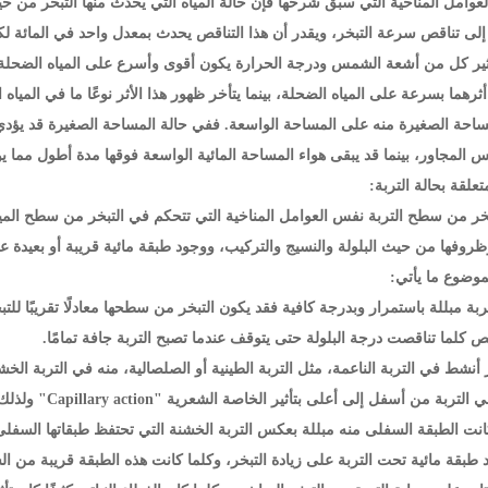
العوامل المناخية التي سبق شرحها فإن حالة المياه التي يحدث منها التبخر من ح
إلى تناقص سرعة التبخر، ويقدر أن هذا التناقص يحدث بمعدل واحد في المائة لك
أثير كل من أشعة الشمس ودرجة الحرارة يكون أقوى وأسرع على المياه الضحلة من
ثرهما بسرعة على المياه الضحلة، بينما يتأخر ظهور هذا الأثر نوعًا ما في المياه
احة الصغيرة منه على المساحة الواسعة. ففي حالة المساحة الصغيرة قد يؤدي -أ
 المجاور، بينما قد يبقى هواء المساحة المائية الواسعة فوقها مدة أطول مما يؤ
تعلقة بحالة التربة:
خر من سطح التربة نفس العوامل المناخية التي تتحكم في التبخر من سطح الميا
وظروفها من حيث البلولة والنسيج والتركيب، ووجود طبقة مائية قريبة أو بعيدة
موضوع ما يأتي:
التربة مبللة باستمرار وبدرجة كافية فقد يكون التبخر من سطحها معادلًا تقريبًا 
ص كلما تناقصت درجة البلولة حتى يتوقف عندما تصبح التربة جافة تمامًا.
خر أنشط في التربة الناعمة، مثل التربة الطينية أو الصلصالية، منه في التربة ا
ارتفاع المياه ف
نت الطبقة السفلى منه مبللة بعكس التربة الخشنة التي تحتفظ طبقاتها السفل