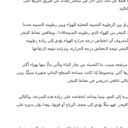
 فضلًا عن ذلك تأثير آخر غير مباشر يحدث عن طريق تأثيرها على
الية.
 بين الرطوبة النسبية الفعلية للهواء وبين رطوبته النسبية عندما
يصبح مشبعًا تمامًا وهي100%. فالهواء الذي رطوبته النسبية 30% مثلًا يكون أكثر ملاءمة لنشاط التبخر من الهواء الذي رطوبته النسبية40%، ويتناقص نشاط التبخر
وعندئذ يتوقف التبخر تمامًا، ومن المعروف أن انخفاض درجة حرارة الهواء يؤدي إلى زيادة رطوبته
لتبخر نتيجة لانخفاض درجة الحرارة، وتزايده نتيجة لارتفاعها.
رتفعة بسبب ما اكتسبته من بخار الماء وتأتي بدلًا منها بهواء أكثر
رها أكبر، وخصوصًا إذا كانت مساحة السطح المائي صغيرة نسبيًّا. ومن
لتالي تناقص تدريجي في نشاط التبخر.
ة إلى الجو، بينما يساعد انخفاضه على زيادة هذه السرعة، وبالتالي
بخر، فهو مثلًا يؤدي إلى ضعف الرياح أو قوتها، وهذا يؤثر بدوره على