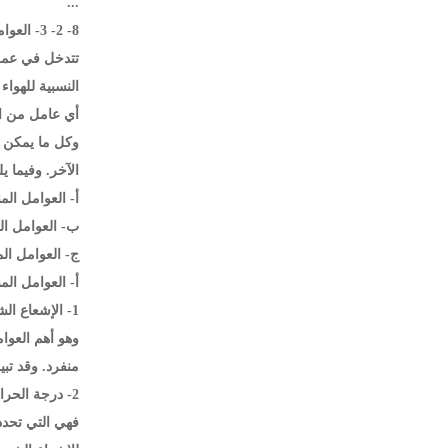
...
8- 2- 3- العوامل التي تحكم في التبخر:
تتدخل في عمل
النسبية للهواء
أي عامل من الع
وكل ما يمكن ع
الآخر. وفيما ي
أ- العوامل الم
ب- العوامل الم
ج- العوامل الم
أ- العوامل المن
1- الإشعاع الشمسي:
وهو أهم العوام
منفرد. وقد تب
2- درجة الحرارة:
فهي التي تحدد