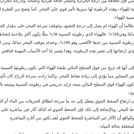
ي فإن العلاقة بين درجة الحرارة والتبخر علاقة طردية واضحة. ولدرجة الحرارة
ة للهواء، وهذه الرطوبة لها بدورها تأثير قوي على التبخر، كما يتضح من الفقرة الت
طالما أن الهواء لم يصل إلى درجة التشبع، وتتوقف سرعة التبخر على مقدار الفرق
كلما اقتربت الرطوبة النسبية من حدها الأقصى وهو 100%، 
يؤدي ارتفاعها إلى نقص هذه الرطوبة، وهذا يفسر لنا أحد الأسباب المهمة لتناقص ا
إلى أنها قد تزيح من فوق السطح المائي طبقة الهواء التي تكون رطوبتها النسبية م
ابس المجاور مما يؤدي إلى زيادة نشاط التبخر. وكلما زادت سرعة الرياح كان تأثي
ون الهواء فوق السطح المائي يتبعه تزايد تدريجي في رطوبته النسبية ويتبعه با
ن ارتفاع الضغط الجوي يعطل إلى حد ما سرعة انطلاق الجزيئات من الماء أو الترب
ط التبخر، وبالإضافة إلى ذلك فإن الضغط الجوي له كذلك آثار غير مباشرة على الت
الواقع أن الآثار غير المباشرة للضغط الجوي أهم بكثير من آثاره المباشرة.
متعلقة بحالة المياه: