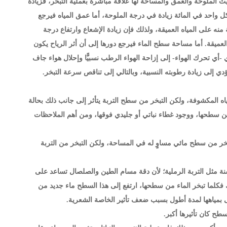
يث الملوحة والعمق والمساحة لها علاقة مباشرة بعملية التبخر، فزيادة
ل واحد في المائة زيادة في درجة الملوحة، أما عمق المياه فيرجع
ه على المياه العميقة، ولذلك فإن زيادة الإشعاع وارتفاع درجة
 العميقة. أما مساحة سطح الماء فيرجع دورها إلى أن أثر الرياح يكون
ي تحرك الهواء- إلى إزاحة الهواء الرطب نسبيًّا وإحلال هواء جاف
دي إلى زيادة رطوبته النسبية، وبالتالي إلى تناقص سرعة التبخر.
ه المكشوفة، ولكن التبخر من سطح التربة يتأثر إلى جانب ذلك بحالة
 عن سطحها، ووجود غطاء نباتي أو جليدي فوقها، ومن أهم الملاحظات
للتبخر من سطح مائي مساوٍ له في المساحة، ولكن التبخر من التربة
لخشنة مثل التربة الرملية؛ لأن دقة مسام الطين والصلصال تساعد على
ي التربة من أسفل إلى أعلى بتأثير الخاصة الشعرية "Capillary action" ولذلك فكلما تبخر الماء من سطحها، ارتفع إلى هذا السطح ماء جديد من
ى بمياهها لمدة أطول بسبب ضعف تأثير الخاصة الشعرية.