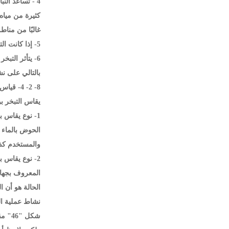
4 - تساعد الن
كثيرة من مياه 
غالبًا من مناط
5- إذا كانت التربة مكسوة بغطاء من الجليد فإن هذا الغطاء يساعد على حمايتها من التبخر حماية تكاد تامة.
6- يتأثر التب
بالتالي على نش
8- 2- 4- قياس التبخر أو حسابه:
يقاس التبخر بواسطة أجه
1- نوع يقاس
الحوض بالماء 
والمستخدم كذلك 
2- نوع يقاس 
الحالة هو أن 
نشاط عملية التب
شكل "46" مقياس التبخر "بيشي".