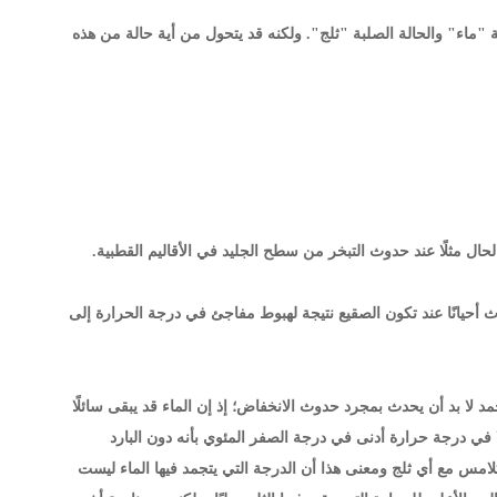
لة "ماء" والحالة الصلبة "ثلج". ولكنه قد يتحول من أية حالة من هذه
لحال مثلًا عند حدوث التبخر من سطح الجليد في الأقاليم القطبية.
دث أحيانًا عند تكون الصقيع نتيجة لهبوط مفاجئ في درجة الحرارة إلى
 لا بد أن يحدث بمجرد حدوث الانخفاض؛ إذ إن الماء قد يبقى سائلًا
- مئوية1. ويوصف الماء الذي يبقى سائلًا في درجة حرارة أدنى في درجة الصفر المئوي بأنه دون البارد
خصوصًا إذا تلامس مع أي ثلج ومعنى هذا أن الدرجة التي يتجمد فيها الماء ليست