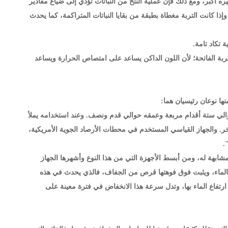
أثيره أكبر، ومع ذلك فإن عملية النتح من النباتات تؤدي إلى ضياع مقادير
ذا كانت التربة مغطاة بطبقة من بقايا النباتات المتراكمة، كما يحدث
 التربة الفاتحة؛ لأن اللون الداكن يساعد على امتصاص الحرارة ويساعد
ي ستة أقدام مربعة وعمقه حوالي قدم ونصف. وعند استخدامه يملأ
. والجهاز القياسي المستخدم في محطات الأرصاد الجوية الأمريكية،
ابهة له، ومن أبسط الأجهزة التي من هذا النوع وأشهرها الجهاز
 بعد أن تملأ بالماء، ويثبت فوق فوهتها قرص من الجفاف، فالذي يحدث في هذه
ارتفاع الماء بها، وتدل سرعة هذا الانخفاض في فترة معينة على