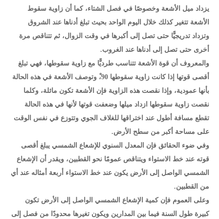
يزداد ميل الأشعة وخصوصًا في فصل الشتاء، كما أن زاوية سقوط
الأشعة تتغير كذلك خلال اليوم الواحد بحيث تبلغ أدناها عند الشروق
وتزداد تدريجيًّا حتى تصل إلى أكبرها في وقت الزوال، ثم تتناقص مرة
أخرى حتى تصل إلى أدناها عند الغروب.
والمعروف أن قوة الأشعة تتناسب طرديًّا مع زاوية سقوطها، فهي تبلغ
أقصى قوتها إذا كانت زاوية سقوطها 90،ْ وتوصف الأشعة في هذه الحالة
بأنها عمودية، وإذا نقصت هذه الزاوية فإن الأشعة تكون مائلة، وكلما
نقصت زاوية سقوطها ازداد ميلها وضعفت قوتها لأنها في هذه الحالة
تقطع مسافة أطول عند اختراقها للغلاف الجوي وتتوزع في نفس الوقت
على مساحة أكبر من سطح الأرض.
وفي ضوء الحقائق فإن المعدل السنوي للإشعاع الشمسي يبلغ أقصى
قوته عند خط الاستواء ويتناقص عمومًا نحو القطبين، ويقدر أن الإشعاع
الشمسي الواصل إلى الأرض يكون عند خط الاستواء أربعة أمثاله عند أي
من القطبين.
وعلى العموم فإن كمية الإشعاع الشمسي الواصل إلى الأرض تكون
كبيرة طول السنة فيما بين المدارين ويكون تغيرها محدودًا من فصل إلى