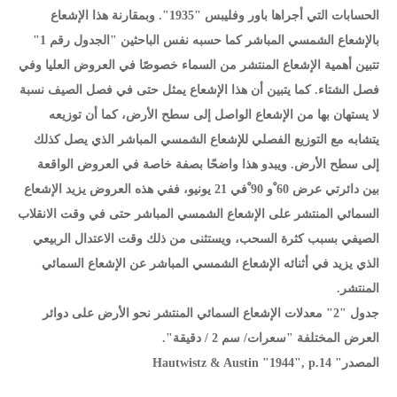
الحسابات التي أجراها باور وفليبس "1935". وبمقارنة هذا الإشعاع
بالإشعاع الشمسي المباشر كما حسبه نفس الباحثين "الجدول رقم 1"
تتبين أهمية الإشعاع المنتشر من السماء خصوصًا في العروض العليا وفي
فصل الشتاء. كما يتبين أن هذا الإشعاع يمثل حتى في فصل الصيف نسبة
لا يستهان بها من الإشعاع الواصل إلى سطح الأرض، كما أن توزيعه
يتشابه مع التوزيع الفصلي للإشعاع الشمسي المباشر الذي يصل كذلك
إلى سطح الأرض. ويبدو هذا واضحًا بصفة خاصة في العروض الواقعة
بين دائرتي عرض 60 ْو 90 ْفي 21 يونيو، ففي هذه العروض يزيد الإشعاع
السمائي المنتشر على الإشعاع الشمسي المباشر حتى في وقت الانقلاب
الصيفي بسبب كثرة السحب، ويستثنى من ذلك وقت الاعتدال الربيعي
الذي يزيد في أثنائه الإشعاع الشمسي المباشر عن الإشعاع السمائي
المنتشر.
جدول "2" معدلات الإشعاع السمائي المنتشر نحو الأرض على دوائر
العرض المختلفة "سعرات/ سم 2 / دقيقة".
المصدر" Hautwistz & Austin "1944", p.14