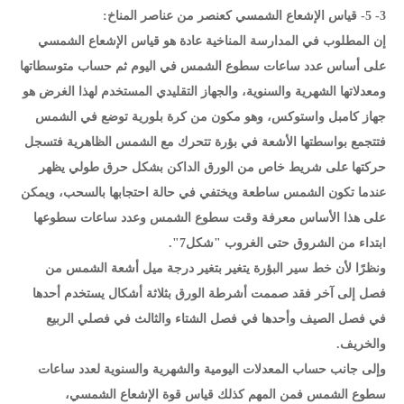
3- 5- قياس الإشعاع الشمسي كعنصر من عناصر المناخ:
إن المطلوب في المدارسة المناخية عادة هو قياس الإشعاع الشمسي
على أساس عدد ساعات سطوع الشمس في اليوم ثم حساب متوسطاتها
ومعدلاتها الشهرية والسنوية، والجهاز التقليدي المستخدم لهذا الغرض هو
جهاز كامبل واستوكس، وهو مكون من كرة بلورية توضع في الشمس
فتتجمع بواسطتها الأشعة في بؤرة تتحرك مع الشمس الظاهرية فتسجل
حركتها على شريط خاص من الورق الداكن بشكل حرق طولي يظهر
عندما تكون الشمس ساطعة ويختفي في حالة احتجابها بالسحب، ويمكن
على هذا الأساس معرفة وقت سطوع الشمس وعدد ساعات سطوعها
ابتداء من الشروق حتى الغروب "شكل7".
ونظرًا لأن خط سير البؤرة يتغير بتغير درجة ميل أشعة الشمس من
فصل إلى آخر فقد صممت أشرطة الورق بثلاثة أشكال يستخدم أحدها
في فصل الصيف وأحدها في فصل الشتاء والثالث في فصلي الربيع
والخريف.
وإلى جانب حساب المعدلات اليومية والشهرية والسنوية لعدد ساعات
سطوع الشمس فمن المهم كذلك قياس قوة الإشعاع الشمسي،