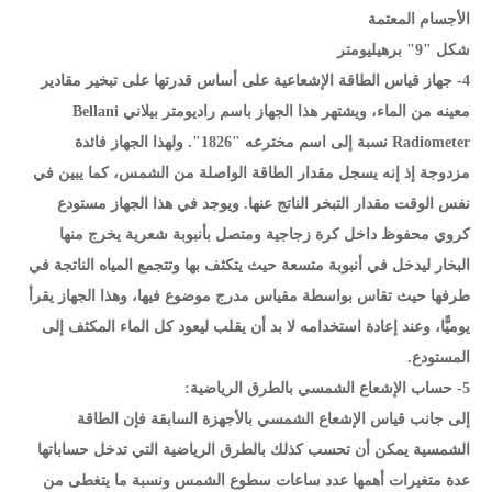
الأجسام المعتمة
شكل "9" برهيليومتر
4- جهاز قياس الطاقة الإشعاعية على أساس قدرتها على تبخير مقادير
معينه من الماء، ويشتهر هذا الجهاز باسم راديومتر بيلاني Bellani
Radiometer نسبة إلى اسم مخترعه "1826". ولهذا الجهاز فائدة
مزدوجة إذ إنه يسجل مقدار الطاقة الواصلة من الشمس، كما يبين في
نفس الوقت مقدار التبخر الناتج عنها. ويوجد في هذا الجهاز مستودع
كروي محفوظ داخل كرة زجاجية ومتصل بأنبوبة شعرية يخرج منها
البخار ليدخل في أنبوبة متسعة حيث يتكثف بها وتتجمع المياه الناتجة في
طرفها حيث تقاس بواسطة مقياس مدرج موضوع فيها، وهذا الجهاز يقرأ
يوميًّا، وعند إعادة استخدامه لا بد أن يقلب ليعود كل الماء المكثف إلى
المستودع.
5- حساب الإشعاع الشمسي بالطرق الرياضية:
إلى جانب قياس الإشعاع الشمسي بالأجهزة السابقة فإن الطاقة
الشمسية يمكن أن تحسب كذلك بالطرق الرياضية التي تدخل حساباتها
عدة متغيرات أهمها عدد ساعات سطوع الشمس ونسبة ما يتغطى من