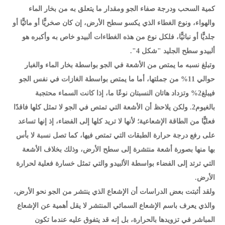
كمية السحب ودرجة صفاء الجو ومقدار ما يتعلق به من بخار الماء
والهواء، ونوع الغطاء الذي يكسو سطح الأرض، إن كان صخريًّا أو مائيًّا أو
جلديًّا أو نباتيًّا، فلكل نوع من هذه الغطاءات ألبيدو خاص به وأكبره هو
ألبيدو سطح الجليد "شكل 4".
وتبلغ نسبه ما يمتص من الأشعة في الجو بواسطة بخار الماء والغبار
حوالي 11% من جملتها، أما ما يمتص بواسطة الغازات في نفس الجو
فيبلغ2% وتزداد هاتان النسبتان نوعًا ما، إذا كانت السماء محتجبة
بالغيوم2. ولكن يلاحظ أن الأشعة التي تمتص في الجو لا تمثل كلها فاقدًا
فعليًّا من الطاقة الإشعاعية؛ لأنها لا تريد كلها إلى الفضاء، إذ إنها تساعد
على رفع درجة حرارة الطبقات التي تمتص فيها، كما تصل نسبة لا بأس
بها منها بصورة أشعة منتشرة إلى سطح الأرض، وذلك بخلاف الأشعة
التي ترتد إلى الفضاء بواسطة الألبيدو والتي تمثل خسارة فعلية لحرارة
الأرض.
ولقد أثبتت بعض الدراسات أن الإشعاع الذي ينتشر من الجو نحو الأرض،
والذي يعرف باسم الإشعاع السمائي المنتشر لا يقل أهمية عن الإشعاع
المباشر في تزويدها بالحرارة، بل إنه قد يتفوق عليه عندما تكون