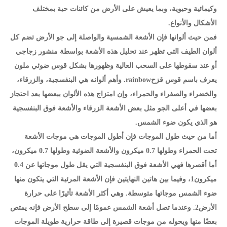
وكيمائية وحيوية، وبما يعيش على الأرض من كائنات حية بمختلف
الأشكال والأنواع.
فمن حيث ألوانها فإن الأشعة الشمسية والواصلة إلى جو الأرض تضم كل
ألوان الطيف التي تظهر عند تحليل هذه الأشعة بواسطة منشور زجاجي
أو عند سقوطها على السحب العالية وظهورها بشكل قوس ضوئي ملون
يعرف باسم قوس قزحrainbow. وأهم ألوانه هي البنفسجية، والزرقاء،
والخضراء والصفراء والحمراء، وإن امتزاج هذه الألوان ببعضها بعد احتجاز
بعضها في أعلى الجو مثل بعض الأشعة الزرقاء والأشعة فوق البنفسجية
هو الذي يكون ضوء الشمس.
أما من حيث طول الموجات فإن أطول الموجات هي موجات الأشعة
تحت الحمراء وطولها 0.7 ميكرون والأشعة الضوئية وطولها 0.7 ميكرون،
أما أقصرها فهي الأشعة فوق البنفسجية التي يقل طول موجاتها عن 0.4
ميكرون1، وفيما بين هاتين النهايتين فإن الأشعة المرئية التي يتكون منها
ضوء الشمس موجاتها متوسطة. وهي أكثر الأشعة تأثيرًا على حرارة
الأرض2. وعندما تصل أشعة الشمس عمومًا إلى سطح الأرض فإنه يمتص
بعضًا منها ويحوله من موجات قصيرة إلى طاقة حرارية طويلة الموجات