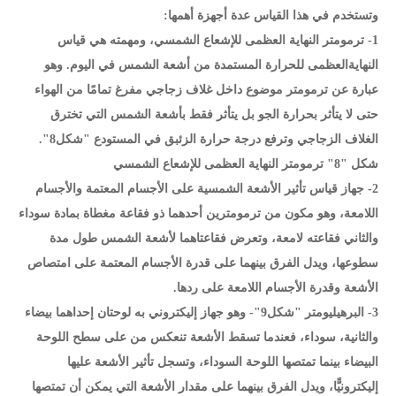
وتستخدم في هذا القياس عدة أجهزة أهمها:
1- ترمومتر النهاية العظمى للإشعاع الشمسي، ومهمته هي قياس
النهايةالعظمى للحرارة المستمدة من أشعة الشمس في اليوم. وهو
عبارة عن ترمومتر موضوع داخل غلاف زجاجي مفرغ تمامًا من الهواء
حتى لا يتأثر بحرارة الجو بل يتأثر فقط بأشعة الشمس التي تخترق
الغلاف الزجاجي وترفع درجة حرارة الزئبق في المستودع "شكل8".
شكل "8" ترمومتر النهاية العظمى للإشعاع الشمسي
2- جهاز قياس تأثير الأشعة الشمسية على الأجسام المعتمة والأجسام
اللامعة، وهو مكون من ترمومترين أحدهما ذو فقاعة مغطاة بمادة سوداء
والثاني فقاعته لامعة، وتعرض فقاعتاهما لأشعة الشمس طول مدة
سطوعها، ويدل الفرق بينهما على قدرة الأجسام المعتمة على امتصاص
الأشعة وقدرة الأجسام اللامعة على ردها.
3- البرهيليومتر "شكل9"- وهو جهاز إليكتروني به لوحتان إحداهما بيضاء
والثانية، سوداء، فعندما تسقط الأشعة تنعكس من على سطح اللوحة
البيضاء بينما تمتصها اللوحة السوداء، وتسجل تأثير الأشعة عليها
إليكترونيًّا، ويدل الفرق بينهما على مقدار الأشعة التي يمكن أن تمتصها