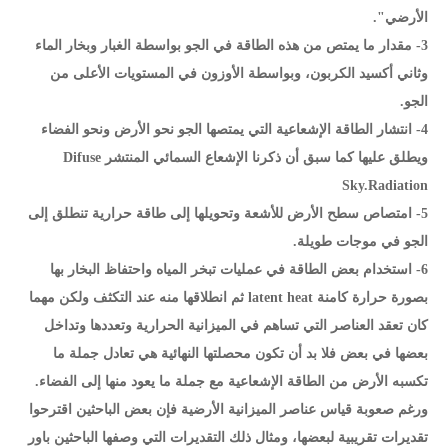
الأرضي".
3- مقدار ما يمتص من هذه الطاقة في الجو بواسطة الغبار وبخار الماء
وثاني أكسيد الكربون، وبواسطة الأوزون في المستويات الأعلى من
الجو.
4- انتشار الطاقة الإشعاعية التي يمتصها الجو نحو الأرض ونحو الفضاء
ويطلق عليها كما سبق أن ذكرنا الإشعاع السمائي المنتشر Difuse
Sky.Radiation
5- امتصاص سطح الأرض للأشعة وتحويلها إلى طاقة حرارية تنطلق إلى
الجو في موجات طويلة.
6- استخدام بعض الطاقة في عمليات تبخر المياه واحتفاظ البخار بها
بصورة حرارة كامنة latent heat ثم انطلاقها منه عند التكثف ولكن مهما
كان تعقد العناصر التي تساهم في الميزانية الحرارية وتعددها وتداخل
بعضها في بعض فلا بد أن تكون محصلتها النهائية هي تعادل جملة ما
تكسبه الأرض من الطاقة الإشعاعية مع جملة ما يعود منها إلى الفضاء.
ورغم صعوبة قياس عناصر الميزانية الأرضية فإن بعض الباحثين اقترحوا
تقديرات تقريبية لبعضها، ومثال ذلك التقديرات التي وصفها الباحثين باور