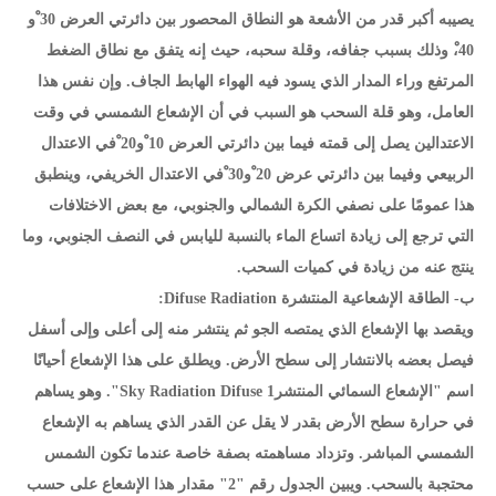
يصيبه أكبر قدر من الأشعة هو النطاق المحصور بين دائرتي العرض 30 ْو
40،ْ وذلك بسبب جفافه، وقلة سحبه، حيث إنه يتفق مع نطاق الضغط
المرتفع وراء المدار الذي يسود فيه الهواء الهابط الجاف. وإن نفس هذا
العامل، وهو قلة السحب هو السبب في أن الإشعاع الشمسي في وقت
الاعتدالين يصل إلى قمته فيما بين دائرتي العرض 10 ْو20 ْفي الاعتدال
الربيعي وفيما بين دائرتي عرض 20 ْو30 ْفي الاعتدال الخريفي، وينطبق
هذا عمومًا على نصفي الكرة الشمالي والجنوبي، مع بعض الاختلافات
التي ترجع إلى زيادة اتساع الماء بالنسبة لليابس في النصف الجنوبي، وما
ينتج عنه من زيادة في كميات السحب.
ب- الطاقة الإشعاعية المنتشرة Difuse Radiation:
ويقصد بها الإشعاع الذي يمتصه الجو ثم ينتشر منه إلى أعلى وإلى أسفل
فيصل بعضه بالانتشار إلى سطح الأرض. ويطلق على هذا الإشعاع أحيانًا
اسم "الإشعاع السمائي المنتشر1 Sky Radiation Difuse". وهو يساهم
في حرارة سطح الأرض بقدر لا يقل عن القدر الذي يساهم به الإشعاع
الشمسي المباشر. وتزداد مساهمته بصفة خاصة عندما تكون الشمس
محتجبة بالسحب. ويبين الجدول رقم "2" مقدار هذا الإشعاع على حسب