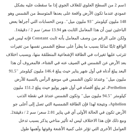
1سم 2 من السطح العلوي للغلاف الجوي إذا ما سقطت عليه بشكل
عمودي عندما تكون الأرض واقعة على بعدها المتوسط من الشمس وهو
148 مليون كيلومتر "93 مليون ميل". ومن الحسابات التي أجراها بعض
الباحثين تبين أن هذا المعامل الثابت هو 13.94 سعر/ سم 2 / دقيقة1.
ولكن على الرغم من وصف المعامل بأنه ثابت Constant فإنه ليس في
الواقع ثابتًا تمامًا بسبب ما يطرأ على سطح الشمس نفسها من تغيرات
تترتب عليها تغيرات في الطاقة الإشعاعية المنطلقة منها، وبسبب اختلاف
بعد الأرض عن الشمس في الصيف عنه في الشتاء، فالمعروف أن هذا
البعد يبلغ أدناه في أول شهر يناير حيث يبلغ 146.4 مليون كيلومتر "91.5
مليون ميل" وعندئذ تكون الشمس في موضع الرأس بالنسبة للأرض
Perihelion، ثم يبلغ أقصاه في أول شهر يوليو حيث يبلغ 151.2 مليون
كيلومتر "94.5 مليون ميل" وتكون الشمس عندئذ في نقطة الذنب
Aphelion، ونتيجة لهذا فإن الطاقة الشمسية التي تصل إلى أعلى جو
الأرض تكون في الحالة الأولى أي في يناير 2.01 سعر/ سم 2 / دقيقة2.
ومع ذلك فإن هذا الاختلاف ليس له تأثير مناخي يذكر بسبب تدخل
العوامل الأخرى التي تؤثر على كمية الأشعة وقوتها وأهمها طول