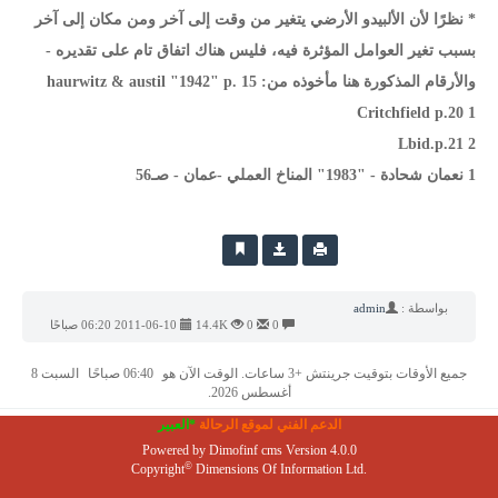
* نظرًا لأن الألبيدو الأرضي يتغير من وقت إلى آخر ومن مكان إلى آخر
بسبب تغير العوامل المؤثرة فيه، فليس هناك اتفاق تام على تقديره -
والأرقام المذكورة هنا مأخوذه من: haurwitz & austil "1942" p. 15
1 Critchfield p.20
2 Lbid.p.21
1 نعمان شحادة - "1983" المناخ العملي -عمان - صـ56
بواسطة :
admin
0
0
14.4K
2011-06-10 06:20 صباحًا
جميع الأوقات بتوقيت جرينتش +3 ساعات. الوقت الآن هو
06:40 صباحًا
السبت 8
أغسطس 2026.
الدعم الفني لموقع الرحالة
*العبير
Powered by
Dimofinf cms
Version 4.0.0
©
Copyright
Dimensions Of Information Ltd.