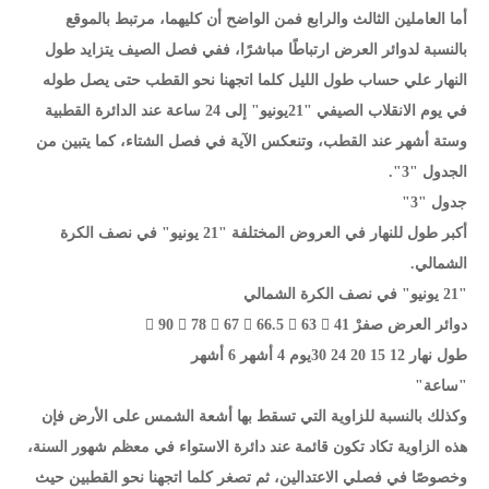
أما العاملين الثالث والرابع فمن الواضح أن كليهما، مرتبط بالموقع
بالنسبة لدوائر العرض ارتباطًا مباشرًا، ففي فصل الصيف يتزايد طول
النهار علي حساب طول الليل كلما اتجهنا نحو القطب حتى يصل طوله
في يوم الانقلاب الصيفي "21يونيو" إلى 24 ساعة عند الدائرة القطبية
وستة أشهر عند القطب، وتنعكس الآية في فصل الشتاء، كما يتبين من
الجدول "3".
جدول "3"
أكبر طول للنهار في العروض المختلفة "21 يونيو" في نصف الكرة
الشمالي.
"21 يونيو" في نصف الكرة الشمالي
دوائر العرض صفرْ 41 ْ 63 ْ 66.5 ْ 67 ْ 78 ْ 90 ْ
طول نهار 12 15 20 24 30يوم 4 أشهر 6 أشهر
"ساعة"
وكذلك بالنسبة للزاوية التي تسقط بها أشعة الشمس على الأرض فإن
هذه الزاوية تكاد تكون قائمة عند دائرة الاستواء في معظم شهور السنة،
وخصوصًا في فصلي الاعتدالين، ثم تصغر كلما اتجهنا نحو القطبين حيث