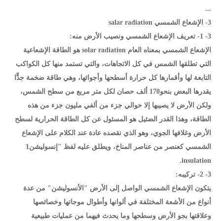
...
3- الإشعاع الشمسي salar radiation
3- 1- تعريف الإشعاع الشمسي ونصيب الأرض منه:
الإشعاع الشمسي بمعناه العام solar radiation هو الطاقة الإشعاعية
التي تطلقها الشمس في كل الاتجاهات، والتي تستمد منها كل الكواكب
التابعة لها وأقمارها كل حرارة أسطحها وأجوائها، وهي طاقة ضخمة جدًّا
يقدرها البعض بنحو170 ألف حصان لكل متر مربع من سطح الشمس،
ولكن الأرض لا يصيبها إلا حوالي جزء من ألفي مليون جزء من هذه
الطاقة، وهذا القدر الضئيل هو المسئول عن كل الطاقة الحرارية لسطح
الأرض وغلافها الجوي، وهو الذي نقصده عادة عند الكلام على الإشعاع
الشمسي كعنصر من عناصر المناخ، ويطلق عليه لفظ "إنسوليشن1
insulation.
3- 2- تركيبه:
يتكون الإشعاع الشمسي الواصل إلى الأرض "الأنسوليشن" من عدة
أنواع من الأشعة المختلفة في ألوانها وأطوال موجاتها وخصائصها
وعلاقتها بجو الأرض وسطحها وما يحدث فيهما من عمليات طبيعية