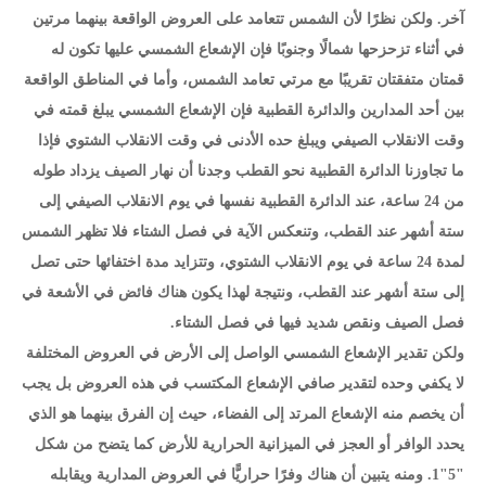
آخر. ولكن نظرًا لأن الشمس تتعامد على العروض الواقعة بينهما مرتين
في أثناء تزحزحها شمالًا وجنوبًا فإن الإشعاع الشمسي عليها تكون له
قمتان متفقتان تقريبًا مع مرتي تعامد الشمس، وأما في المناطق الواقعة
بين أحد المدارين والدائرة القطبية فإن الإشعاع الشمسي يبلغ قمته في
وقت الانقلاب الصيفي ويبلغ حده الأدنى في وقت الانقلاب الشتوي فإذا
ما تجاوزنا الدائرة القطبية نحو القطب وجدنا أن نهار الصيف يزداد طوله
من 24 ساعة، عند الدائرة القطبية نفسها في يوم الانقلاب الصيفي إلى
ستة أشهر عند القطب، وتنعكس الآية في فصل الشتاء فلا تظهر الشمس
لمدة 24 ساعة في يوم الانقلاب الشتوي، وتتزايد مدة اختفائها حتى تصل
إلى ستة أشهر عند القطب، ونتيجة لهذا يكون هناك فائض في الأشعة في
فصل الصيف ونقص شديد فيها في فصل الشتاء.
ولكن تقدير الإشعاع الشمسي الواصل إلى الأرض في العروض المختلفة
لا يكفي وحده لتقدير صافي الإشعاع المكتسب في هذه العروض بل يجب
أن يخصم منه الإشعاع المرتد إلى الفضاء، حيث إن الفرق بينهما هو الذي
يحدد الوافر أو العجز في الميزانية الحرارية للأرض كما يتضح من شكل
"5"1. ومنه يتبين أن هناك وفرًا حراريًّا في العروض المدارية ويقابله